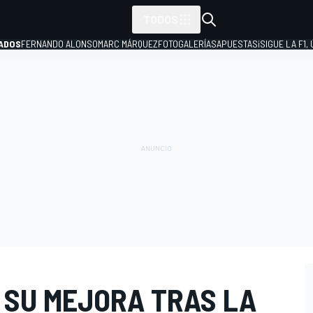
TODOS
ADOS
FERNANDO ALONSO
MARC MÁRQUEZ
FOTOGALERÍAS
APUESTAS
¡SIGUE LA F1,
P
 SU MEJORA TRAS LA