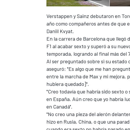
Verstappen y Sainz debutaron en Tor
año como compañeros antes de que el 
Daniil Kvyat.
En la carrera de Barcelona que llegó 
F1
al acabar sexto y superó a su nuev
temporada, logrando al final más del
Al ser preguntado sobre si su estado d
aseguró: "Es algo que me han pregunt
entre la marcha de Max y mi mejora, p
hubiera quedado]".
"Creo todavía que habría sido sexto o
en España. Aún creo que yo habría lu
en Canadá".
"No creo una pieza del alerón delante
hizo en Rusia, China, o que una para
cuando era sexto no habría pasado en