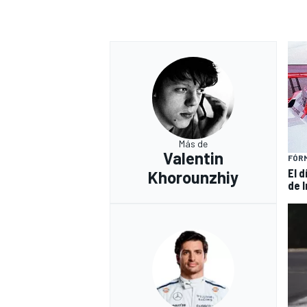
Más de
Valentin
FÓRM
El 
Khorounzhiy
de 