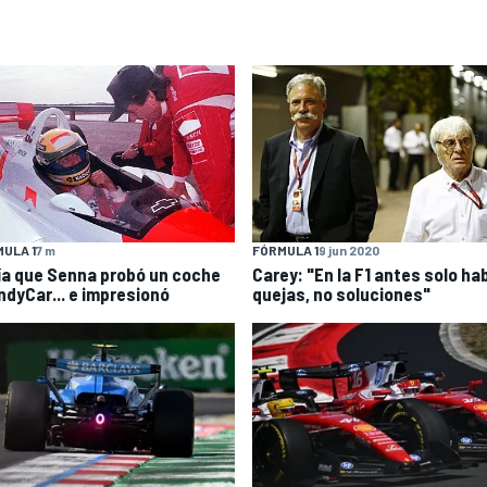
ULA 1
7 m
FÓRMULA 1
9 jun 2020
día que Senna probó un coche
Carey: "En la F1 antes solo ha
IndyCar... e impresionó
quejas, no soluciones"