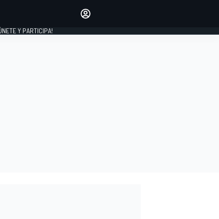
Haz que tu voz se escuche
comentando los artículos
 ÚNETE Y PARTICIPA!
INICIAR SESIÓN
EDICIÓN
ESPAÑA