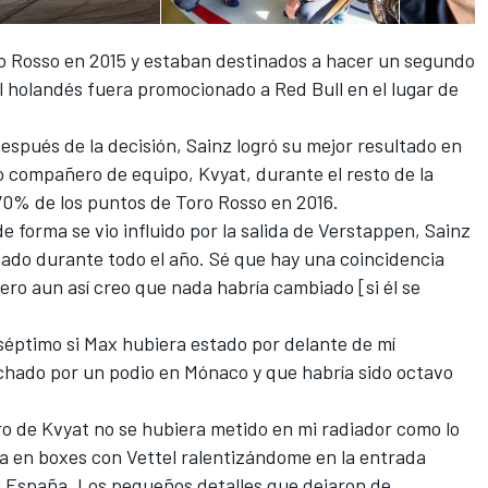
o Rosso en 2015 y estaban destinados a hacer un segundo
holandés fuera promocionado a Red Bull en el lugar de
después de la decisión,
Sainz logró su mejor resultado en
o compañero de equipo, Kvyat, durante el resto de la
 70% de los puntos de
Toro Rosso en 2016
.
e forma se vio influido por la salida de Verstappen, Sainz
ado durante todo el año. Sé que hay una coincidencia
ero aun así creo que nada habría cambiado [si él se
 séptimo si Max hubiera estado por delante de mí
chado por un podio en Mónaco y que habría sido octavo
ro de Kvyat no se hubiera metido en mi radiador como lo
da en boxes con Vettel ralentizándome en la entrada
 España. Los pequeños detalles que dejaron de