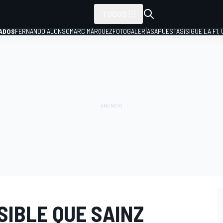
TODOS
ADOS
FERNANDO ALONSO
MARC MÁRQUEZ
FOTOGALERÍAS
APUESTAS
¡SIGUE LA F1,
P
SIBLE QUE SAINZ