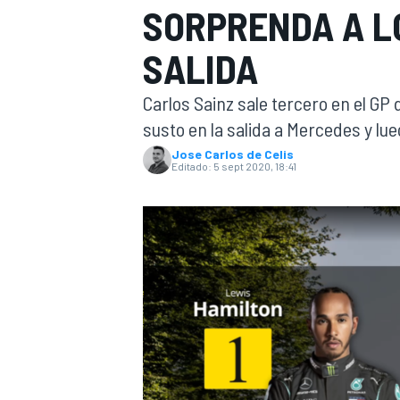
SORPRENDA A L
INDYCAR
WRC
SALIDA
Carlos Sainz sale tercero en el GP 
susto en la salida a Mercedes y lue
Jose Carlos de Celis
Editado:
5 sept 2020, 18:41
WEC
FÓRMULA E