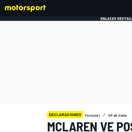
ENLACES DESTAC
FÓRMULA 1
MOTOG
DECLARACIONES
Fórmula 1
GP de Italia
MCLAREN VE PO