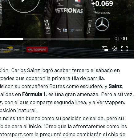
01:00
ción,
Carlos Sainz logró acabar tercero el sábado en
rcedes
que coparon la primera fila de parrilla.
le
con su compañero
Bottas
como escudero, y
Sainz
,
salidas en
Fórmula 1
, es una gran amenaza. Pero a su vez,
z
, con el que comparte segunda línea, y a
Verstappen
,
ición 'natural'.
a no es tan bueno como su posición de salida, pero su
vo de cara al inicio. "Creo que la afrontaremos como las
otorsport.com
le preguntó cómo cambiarán el chip de