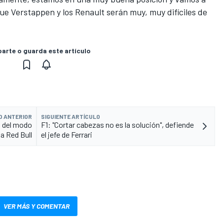
e Verstappen y los Renault serán muy, muy difíciles de
rte o guarda este artículo
O ANTERIOR
SIGUIENTE ARTÍCULO
a del modo
F1: "Cortar cabezas no es la solución", defiende
 a Red Bull
el jefe de Ferrari
VER MÁS Y COMENTAR