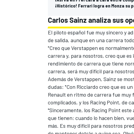
¡Histórico! Ferrari logra en Monza su 
Carlos Sainz analiza sus opc
El piloto español fue muy sincero y a
de salida, aunque en una carrera todo
"Creo que Verstappen es normalmente 
carrera y, para nosotros, creo que es 
rendimiento de carrera que tiene nor
carrera, será muy difícil para nosotro
Además de Verstappen, Sainz se mos
dudas: "Con Ricciardo creo que es un
Renault en ritmo de carrera fue muy f
complicados, y los Racing Point, de car
"Sinceramente, los Racing Point este
que tienen: cuando lo hacen bien, vu
más. Es muy difícil para nosotros pr
de mantener detrás a quien sea. Obv