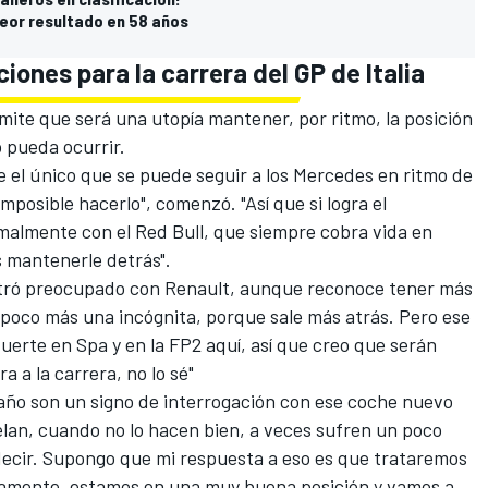
peor resultado en 58 años
iones para la carrera del GP de Italia
dmite que será una utopía mantener, por ritmo, la posición
 pueda ocurrir.
el único que se puede seguir a los Mercedes en ritmo de
imposible hacerlo", comenzó. "Así que si logra el
malmente con el Red Bull, que siempre cobra vida en
s mantenerle detrás".
tró preocupado con
Renault
, aunque reconoce tener más
 poco más una incógnita, porque sale más atrás. Pero ese
uerte en Spa y en la FP2 aquí, así que creo que serán
a a la carrera, no lo sé"
 año son un signo de interrogación con ese coche nuevo
elan, cuando no lo hacen bien, a veces sufren un poco
edecir. Supongo que mi respuesta a eso es que trataremos
iamente, estamos en una muy buena posición y vamos a