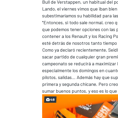
Bull
de Verstappen, un habitual del po
Lando, el viernes vimos que iban bien
subestimaríamos su habilidad para las 
"Entonces, si todo sale normal, creo q
que podemos tener opciones con las p
contener a los Renault y los Racing 
esté detrás de nosotros tanto tiemp
Como ya declaró recientemente,
Seid
sacar partido de cualquier gran premio
campeonato se reducirá a maximizar lo
MÁS CATEGORÍAS
especialmente los domingos en cuanto
pilotos, salidas... Además hay que sup
primera y segunda chicane. Pero creo
sumar buenos puntos, y eso es lo que
48