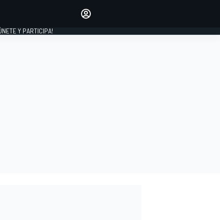
Haz que tu voz se escuche
comentando los artículos
 ÚNETE Y PARTICIPA!
INICIAR SESIÓN
EDICIÓN
ESPAÑA