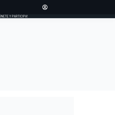
Haz que tu voz se escuche
comentando los artículos
 ÚNETE Y PARTICIPA!
INICIAR SESIÓN
EDICIÓN
ESPAÑA