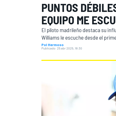
PUNTOS DÉBILES
INDYCAR
WRC
EQUIPO ME ESC
El piloto madrileño destaca su infl
Williams le escuche desde el prime
Pol Hermoso
Publicado:
25 abr 2025, 18:30
WEC
FÓRMULA E