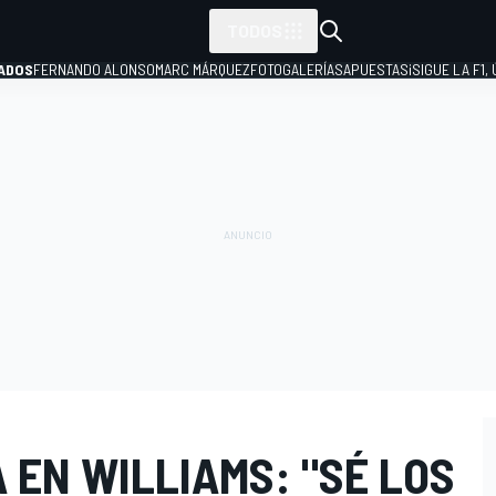
TODOS
ADOS
FERNANDO ALONSO
MARC MÁRQUEZ
FOTOGALERÍAS
APUESTAS
¡SIGUE LA F1,
P
 EN WILLIAMS: "SÉ LOS