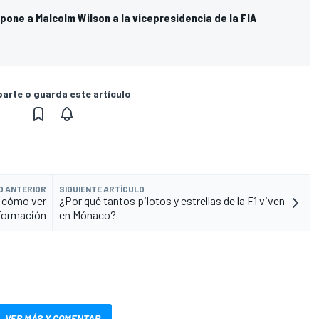
one a Malcolm Wilson a la vicepresidencia de la FIA
rte o guarda este artículo
O ANTERIOR
SIGUIENTE ARTÍCULO
, cómo ver
¿Por qué tantos pilotos y estrellas de la F1 viven
nformación
en Mónaco?
VER MÁS Y COMENTAR