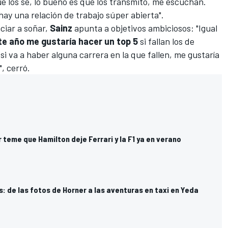
ue los sé, lo bueno es que los transmito, me escuchan.
hay una relación de trabajo súper abierta".
nciar a soñar,
Sainz
apunta a objetivos ambiciosos: "Igual
te año me gustaría hacer un top 5
si fallan los de
y si va a haber alguna carrera en la que fallen, me gustaría
", cerró.
teme que Hamilton deje Ferrari y la F1 ya en verano
: de las fotos de Horner a las aventuras en taxi en Yeda