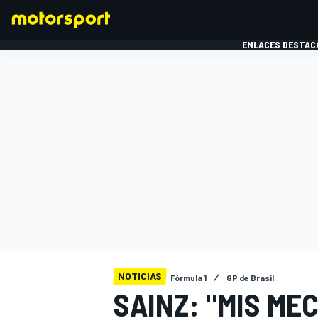
ENLACES DESTAC
FÓRMULA 1
MOTOG
NOTICIAS
Fórmula 1
GP de Brasil
SAINZ: "MIS ME