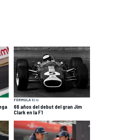
FÓRMULA 1
2 m
66 años del debut del gran Jim
ega
Clark en la F1