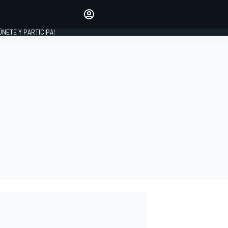
Haz que tu voz se escuche
comentando los artículos
 ÚNETE Y PARTICIPA!
INICIAR SESIÓN
EDICIÓN
ESPAÑA