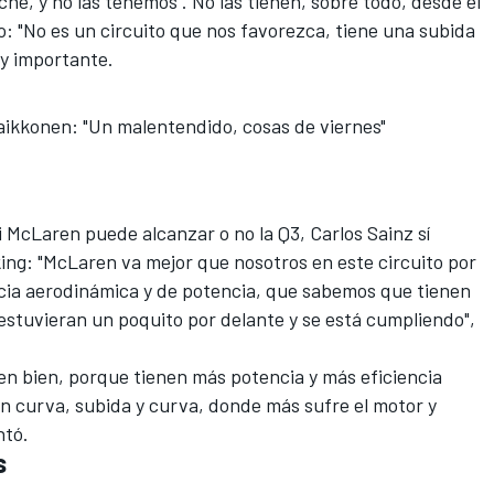
che, y no las tenemos". No las tienen, sobre todo, desde el
o: "No es un circuito que nos favorezca, tiene una subida
uy importante.
aikkonen: "Un malentendido, cosas de viernes"
i McLaren puede alcanzar o no la Q3, Carlos Sainz sí
ing: "McLaren va mejor que nosotros en este circuito por
ncia aerodinámica y de potencia, que sabemos que tienen
tuvieran un poquito por delante y se está cumpliendo",
n bien, porque tienen más potencia y más eficiencia
n curva, subida y curva, donde más sufre el motor y
ntó.
s