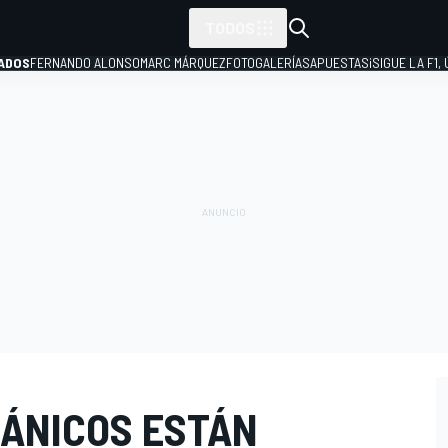
TODOS
ADOS
FERNANDO ALONSO
MARC MÁRQUEZ
FOTOGALERÍAS
APUESTAS
¡SIGUE LA F1,
P
CÁNICOS ESTÁN