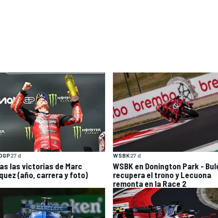
OGP
27 d
WSBK
27 d
as las victorias de Marc
WSBK en Donington Park - Bul
quez (año, carrera y foto)
recupera el trono y Lecuona
remonta en la Race 2