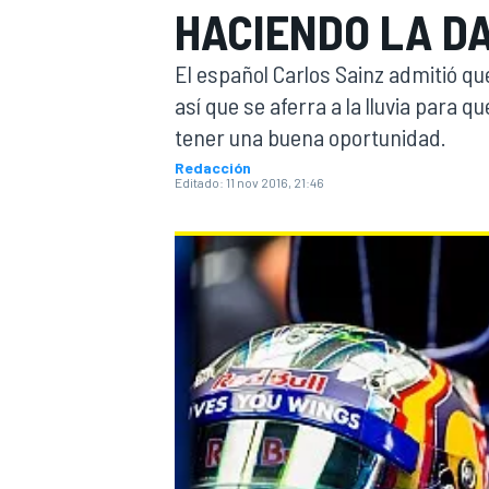
HACIENDO LA DA
INDYCAR
WRC
El español Carlos Sainz admitió qu
así que se aferra a la lluvia para q
tener una buena oportunidad.
Redacción
Editado:
11 nov 2016, 21:46
WEC
FÓRMULA E