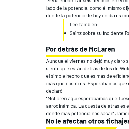
"Sería encontrar seis décimas en el co
lado de la potencia, como él mismo dij
donde la potencia de hoy en día es m
Lee también:
Sainz sobre su incidente R
Por detrás de McLaren
Aunque
el viernes
no dejó muy claro s
siente que están detrás de los de Wok
el simple hecho que es más de eficie
MÁS CATEGORÍAS
más que nosotros. Esperábamos que es
declaró.
"McLaren aquí esperábamos que fuese
aerodinámica. La cuesta de atras es e
donde más potencia nos sacan", lame
No le afectan otros fichaje