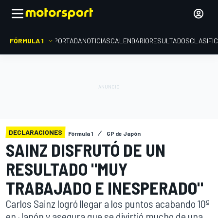
FÓRMULA 1
PORTADA
NOTICIAS
CALENDARIO
RESULTADOS
CLASIFI
DECLARACIONES
Fórmula 1
GP de Japón
SAINZ DISFRUTÓ DE UN
RESULTADO "MUY
TRABAJADO E INESPERADO"
Carlos Sainz logró llegar a los puntos acabando 10º
en Japón y asegura que se divirtió mucho de una