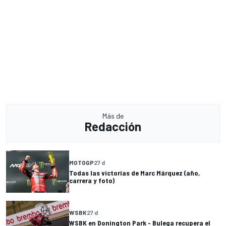
Más de
Redacción
MOTOGP
27 d
Todas las victorias de Marc Márquez (año,
carrera y foto)
WSBK
27 d
WSBK en Donington Park - Bulega recupera el