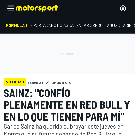
FÓRMULA 1
PORTADA
NOTICIAS
CALENDARIO
RESULTADOS
CLASIFI
NOTICIAS
Fórmula 1
GP de Italia
SAINZ: "CONFÍO
PLENAMENTE EN RED BULL Y
EN LO QUE TIENEN PARA MÍ"
Carlos Sainz ha querido subrayar este jueves en
Monza que su futuro depende de Red Bull y que