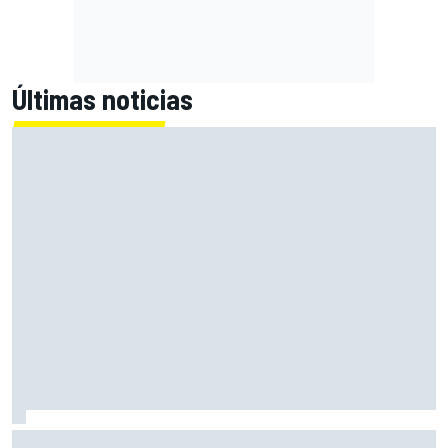
Últimas noticias
Por qué Cadillac tardará "años" en alcanzar el nivel al que