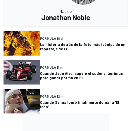
Más de
Jonathan Noble
FÓRMULA 1
8 d
La historia detrás de la foto más icónica de un
repostaje de F1
FÓRMULA 1
1 m
Cuando Jean Alesi superó el sudor y lágrimas
para ganar por fin en F1
FÓRMULA 1
2 m
Cuando Senna logró finalmente domar a 'El
león'