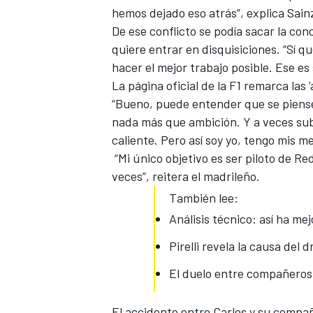
hemos dejado eso atrás”, explica Sain
De ese conflicto se podía sacar la con
quiere entrar en disquisiciones. “Sí qu
hacer el mejor trabajo posible. Ese es
La página oficial de la F1 remarca las
“Bueno, puede entender que se piense 
nada más que ambición. Y a veces sub
caliente. Pero así soy yo, tengo mis me
“Mi único objetivo es ser piloto de Red
veces”, reitera el madrileño.
También lee:
Análisis técnico: así ha me
Pirelli revela la causa del 
El duelo entre compañeros 
El accidente entre Carlos y su
compañ