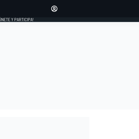
Haz que tu voz se escuche
comentando los artículos
 ÚNETE Y PARTICIPA!
INICIAR SESIÓN
EDICIÓN
ESPAÑA