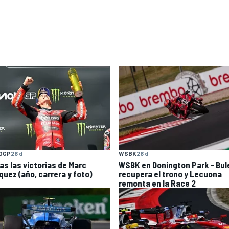
OGP
26 d
WSBK
26 d
as las victorias de Marc
WSBK en Donington Park - Bul
quez (año, carrera y foto)
recupera el trono y Lecuona
remonta en la Race 2