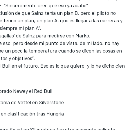
z. “Sinceramente creo que eso ya acabó”.
clusión de que Sainz tenía un plan B, pero el piloto no
e tengo un plan, un plan A, que es llegar a las carreras y
 siempre mi plan A”.
 ‘agallas’ de Sainz para medirse con Marko.
eso, pero desde mi punto de vista, de mi lado, no hay
e un poco la temperatura cuando se dicen las cosas en
tas y objetivos”.
 Bull en el futuro. Eso es lo que quiero, y lo he dicho cien
jorado Newey el Red Bull
drama de Vettel en Silverstone
en clasificación tras Hungría
ero Kvyat
en Silverstone fue otro momento caliente