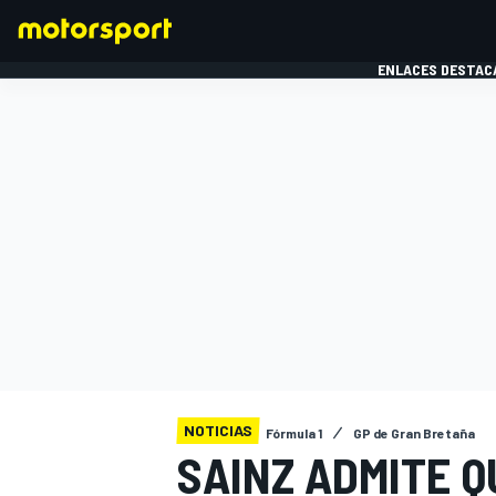
ENLACES DESTAC
FÓRMULA 1
MOTOG
NOTICIAS
Fórmula 1
GP de Gran Bretaña
SAINZ ADMITE Q