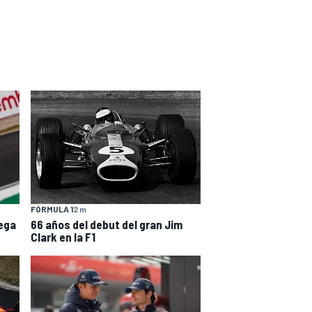
FÓRMULA 1
2 m
66 años del debut del gran Jim
ega
Clark en la F1