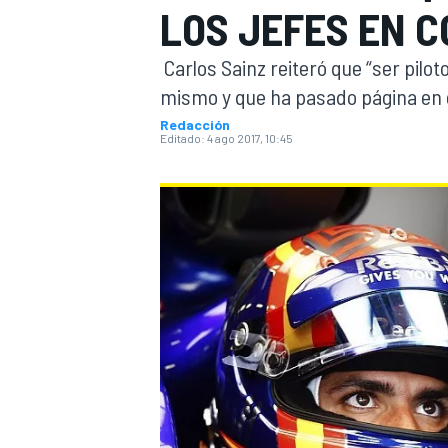
LOS JEFES EN 
INDYCAR
WRC
Carlos Sainz reiteró que “ser piloto
mismo y que ha pasado página en 
Redacción
Editado:
4 ago 2017, 10:45
WEC
FÓRMULA E