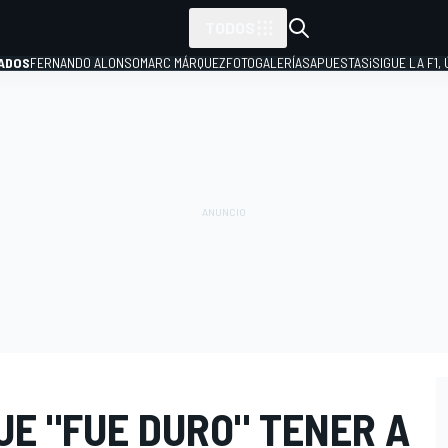
TODOS
ADOS
FERNANDO ALONSO
MARC MÁRQUEZ
FOTOGALERÍAS
APUESTAS
¡SIGUE LA F1,
P
UE "FUE DURO" TENER A