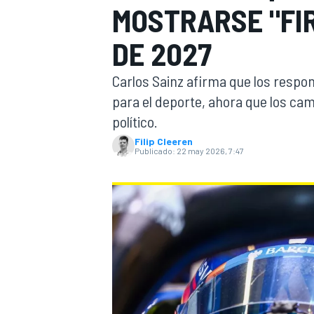
MOSTRARSE "FI
INDYCAR
WRC
DE 2027
Carlos Sainz afirma que los respo
para el deporte, ahora que los ca
político.
Filip Cleeren
Publicado:
22 may 2026, 7:47
WEC
FÓRMULA E