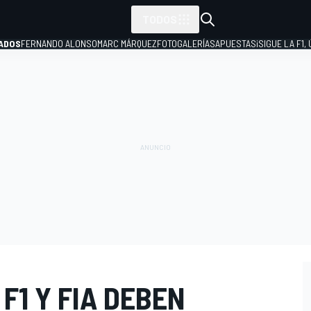
TODOS
ADOS
FERNANDO ALONSO
MARC MÁRQUEZ
FOTOGALERÍAS
APUESTAS
¡SIGUE LA F1,
P
F1 Y FIA DEBEN