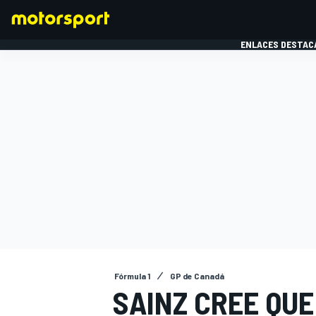
ENLACES DESTAC
FÓRMULA 1
MOTOG
Fórmula 1
GP de Canadá
SAINZ CREE QUE 