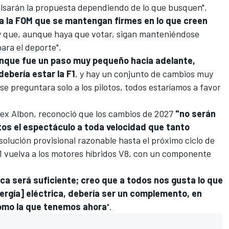
lsarán la propuesta dependiendo de lo que busquen".
y a la FOM que se mantengan firmes en lo que creen
 que, aunque haya que votar, sigan manteniéndose
ara el deporte".
unque fue un paso muy pequeño hacia adelante,
ebería estar la
F1
, y hay un conjunto de cambios muy
 se preguntara solo a los pilotos, todos estaríamos a favor
lex Albon
, reconoció que los cambios de 2027
"no serán
otos el espectáculo a toda velocidad que tanto
solución provisional razonable hasta el próximo ciclo de
1 vuelva a los motores híbridos V8, con un componente
nca será suficiente; creo que a todos nos gusta lo que
nergía] eléctrica, debería ser un complemento, en
como la que tenemos ahora
".