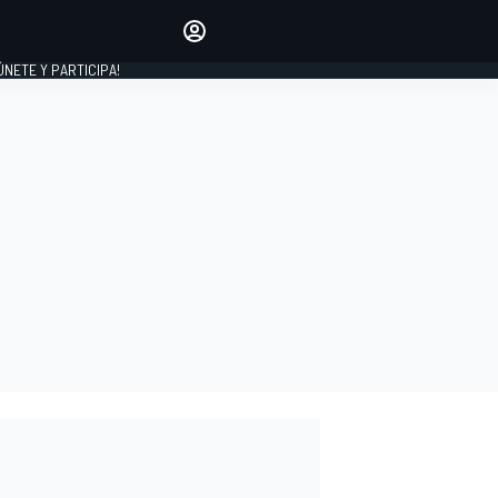
Haz que tu voz se escuche
comentando los artículos
 ÚNETE Y PARTICIPA!
INICIAR SESIÓN
EDICIÓN
ESPAÑA