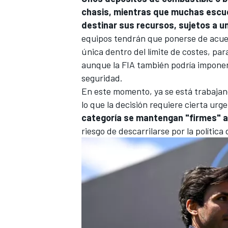
chasis, mientras que muchas escud
destinar sus recursos, sujetos a un
equipos tendrán que ponerse de acuer
única dentro del límite de costes, pa
aunque la FIA también podría imponer 
seguridad.
En este momento, ya se está trabajan
lo que la decisión requiere cierta urg
categoría se mantengan "firmes" a
riesgo de descarrilarse por la política
MÁS CATEGORÍAS