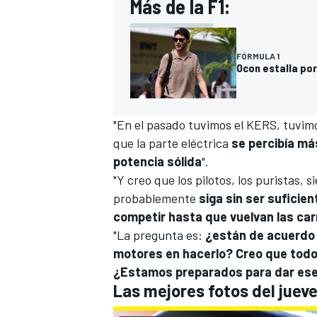
Más de la F1:
FÓRMULA 1
Ocon estalla por
"En el pasado tuvimos el KERS, tuvimo
que la parte eléctrica
se percibía má
potencia sólida
".
"Y creo que los pilotos, los puristas
probablemente
siga sin ser suficien
competir hasta que vuelvan las car
"La pregunta es:
¿están de acuerdo 
motores en hacerlo? Creo que todo
¿Estamos preparados para dar es
Las mejores fotos del juev