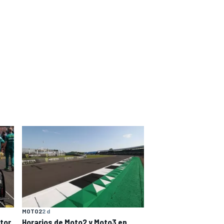
MOTO2
2 d
tor
Horarios de Moto2 y Moto3 en