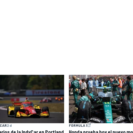
YCAR
2 d
FÓRMULA 1
arios de la IndyCar en Portland
Honda prueba hoy el nuevo mo