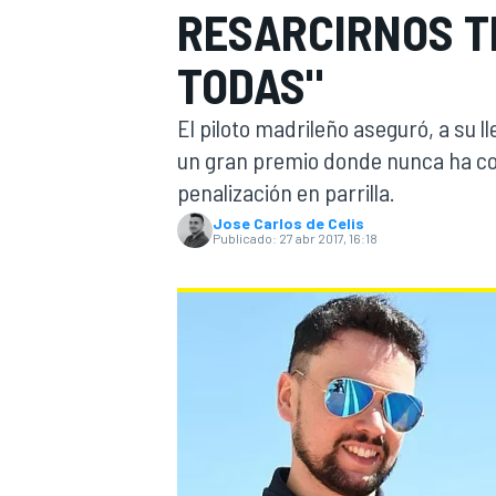
RESARCIRNOS TR
INDYCAR
WRC
TODAS"
El piloto madrileño aseguró, a su 
un gran premio donde nunca ha co
penalización en parrilla.
Jose Carlos de Celis
Publicado:
27 abr 2017, 16:18
WEC
FÓRMULA E