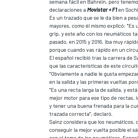
semana fácil en Bahrein, pero tenemos
declaraciones a
Movistar + F1
en Sochi
Es un trazado que se le da bien a pes
mayores, como él mismo explicó: "Es un
grip, y este año con los neumáticos ta
pasado, en 2015 y 2016, iba muy rápi
porque cuando vas rápido en un circu
El español recibió tras la carrera de 
que las características de este circu
"Obviamente a nadie le gusta empezar
MÁS CATEGORÍAS
en la salida y las primeras vueltas p
"Es una recta larga la de salida, y e
mejor motor para ese tipo de rectas, 
y tener una buena frenada para la curva
trazada correcta", declaró.
Sainz considera que los neumáticos,
conseguir la mejor vuelta posible el sá
con el tema de los neumáticos. Especia