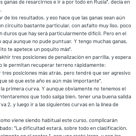
 ganas de resarcirnos e ir a por todo en Rusia", decía en
.
ar de los resultados, y eso hace que las ganas sean aún
 circuito bastante particular, con asfalto muy liso, poco
n duros que hay será particularmente difícil. Pero en el
do aquí aunque no pude puntuar. Y tengo muchas ganas,
ito te apetece un poquito más".
Sakhir
tres posiciones de penalización en parrilla
, y espera
ito le permitan recuperar terreno rápidamente:
 tres posiciones más atrás, pero tendré que ser agresivo
orque sé que este año es aún más importante".
stá la primera curva. Y aunque obviamente no tenemos el
intentaremos que todo salga bien, tener una buena salida
 2, y luego ir a las siguientes curvas en la línea de
como viene siendo habitual este curso
, complicarán
bado: "La dificultad estará, sobre todo en clasificación,
lmente en el sector 1, con una recta larga, y con los