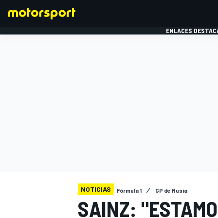
ENLACES DESTAC
FÓRMULA 1
MOTOG
NOTICIAS
Fórmula 1
GP de Rusia
SAINZ: "ESTAM