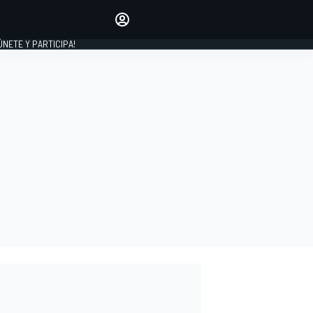
Haz que tu voz se escuche
comentando los artículos
 ÚNETE Y PARTICIPA!
INICIAR SESIÓN
EDICIÓN
ESPAÑA