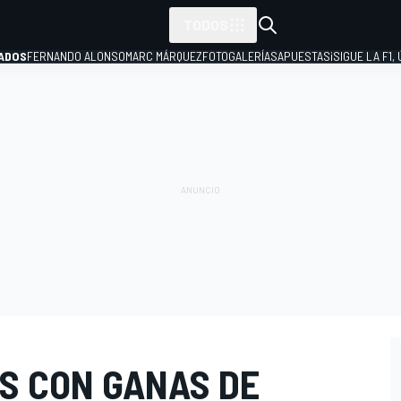
TODOS
ADOS
FERNANDO ALONSO
MARC MÁRQUEZ
FOTOGALERÍAS
APUESTAS
¡SIGUE LA F1,
P
OS CON GANAS DE