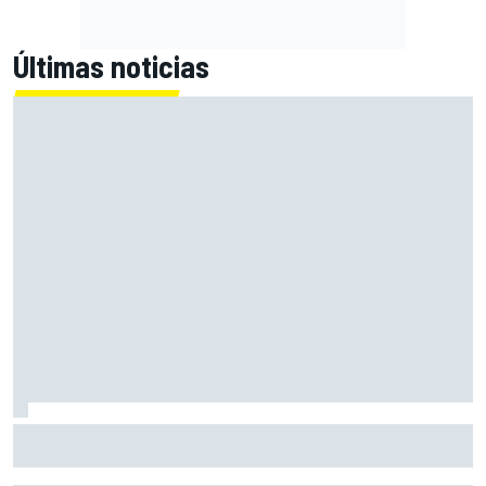
Últimas noticias
Bagnaia: "Este año no sé todo sobre mi moto, entro en
pista y simplemente piloto lo que tengo"