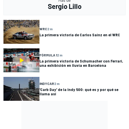
Más de
Sergio Lillo
WRC
2 m
La primera victoria de Carlos Sainz en el WRC
FÓRMULA 1
2 m
La primera victoria de Schumacher con Ferrari,
una exhibición en lluvia en Barcelona
INDYCAR
2 m
'Carb Day' de la Indy 500: qué es y por qué se
llama así