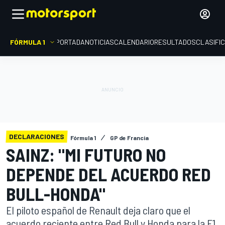
FÓRMULA 1
PORTADA
NOTICIAS
CALENDARIO
RESULTADOS
CLASIFI
DECLARACIONES
Fórmula 1
GP de Francia
SAINZ: "MI FUTURO NO
DEPENDE DEL ACUERDO RED
BULL-HONDA"
El piloto español de Renault deja claro que el
acuerdo reciente entre Red Bull y Honda para la F1