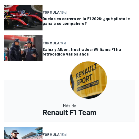
FÓRMULA 1
6 d
Duelos en carrera en la F1 2026: ¿qué piloto le
gana a su compañero?
FÓRMULA 1
7 d
Sainz y Albon, frustrados: Williams F1 ha
retrocedido varios años
Más de
Renault F1 Team
FÓRMULA 1
3 d