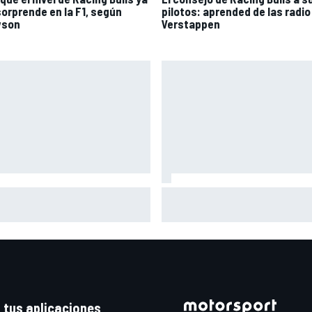
sorprende en la F1, según
pilotos: aprended de las radio
wson
Verstappen
naia: "Este año no sé todo
Zarco se vuelve a subir a una
re mi moto, entro en pista y
moto tres meses después de 
plemente piloto lo que tengo"
grave lesión
 tus aplicaciones