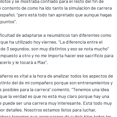
lotos y se mostraba confiado para el resto del fin de
 contento de como ha ido tanto la simulación de carrera
to español, “pero está todo tan apretado que aunque hagas
 puntos”.
dificultad de adaptarse a neumáticos tan diferentes como
 que ha utilizado hoy viernes. “La diferencia entre el
 de 3 segundos, son muy distintos y eso se nota mucho”
compuesto a otro y no me importa hacer ese sacrificio para
cerlo y le tocará a Max”.
ñeros es vital a la hora de analizar todos los aspectos de
distinto del de mi compañero porque son entrenamientos y
s posibles para la carrera” comentó. “Tenemos una idea
que la verdad es que no está muy claro porque hay una
e puede ser una carrera muy interesante. Está todo muy
por detalles. Nosotros estamos listos para luchar,
ahora tenemos que asegurarnos de cubrir bien todos los