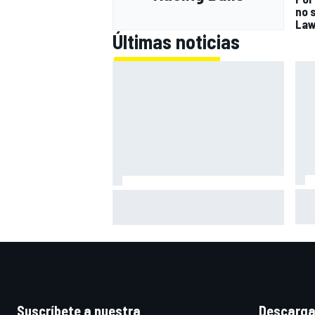
no 
La
Últimas noticias
Bag
El CEO de Porsche confirma que el
sob
718 eléctrico seguirá adelante
sim
Suscríbete a nuestra
Descarga