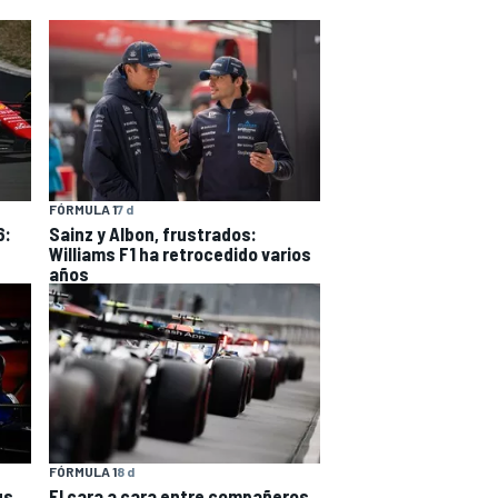
FÓRMULA 1
7 d
6:
Sainz y Albon, frustrados:
Williams F1 ha retrocedido varios
años
FÓRMULA 1
8 d
us
El cara a cara entre compañeros