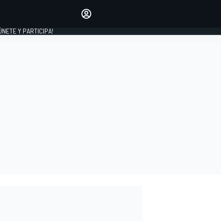
Haz que tu voz se escuche
comentando los artículos
 ÚNETE Y PARTICIPA!
INICIAR SESIÓN
EDICIÓN
ESPAÑA