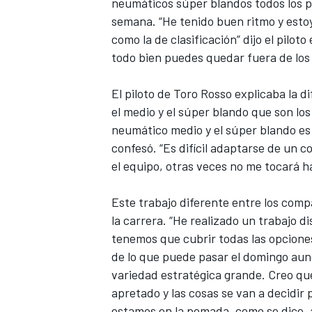
neumáticos súper blandos todos los pi
semana. “He tenido buen ritmo y estoy
como la de clasificación” dijo el pilo
todo bien puedes quedar fuera de los
El piloto de Toro Rosso explicaba la 
el medio y el súper blando que son los
neumático medio y el súper blando es
confesó. “Es difícil adaptarse de un 
el equipo, otras veces no me tocará ha
Este trabajo diferente entre los compa
la carrera. “He realizado un trabajo 
tenemos que cubrir todas las opcione
de lo que puede pasar el domingo aun
variedad estratégica grande. Creo qu
apretado y las cosas se van a decidir 
estamos en la pomada, como se dice, 