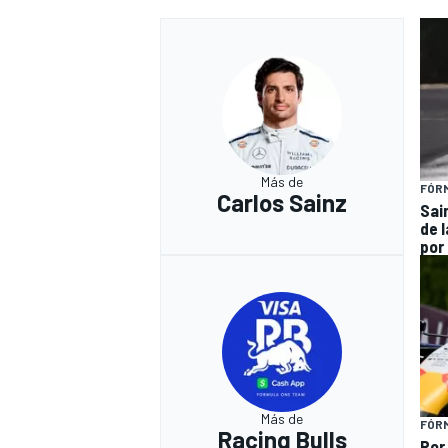
Más de
FÓRM
Carlos Sainz
Sai
de l
por
Más de
FÓRM
Racing Bulls
Por 