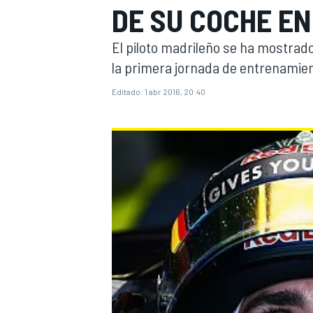
DE SU COCHE EN
INDYCAR
WRC
El piloto madrileño se ha mostra
la primera jornada de entrenamient
Editado:
1 abr 2016, 20:40
WEC
FÓRMULA E