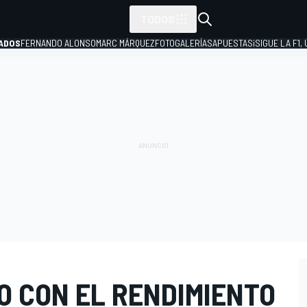
TODOS
ADOS
FERNANDO ALONSO
MARC MÁRQUEZ
FOTOGALERÍAS
APUESTAS
¡SIGUE LA F1,
P
O CON EL RENDIMIENTO