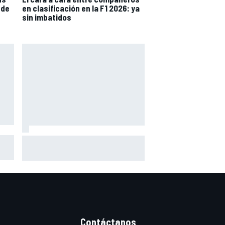
 de
en clasificación en la F1 2026: ya
sin imbatidos
Así vivimos la Práctica de MotoGP
su
en Silverstone (Gran Bretaña),
con Live Timing
Contáctanos