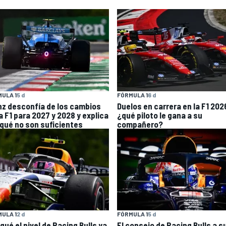
ULA 1
5 d
FÓRMULA 1
6 d
nz desconfía de los cambios
Duelos en carrera en la F1 202
a F1 para 2027 y 2028 y explica
¿qué piloto le gana a su
 qué no son suficientes
compañero?
ULA 1
2 d
FÓRMULA 1
5 d
qué el nivel de Racing Bulls ya
El consejo de Racing Bulls a s