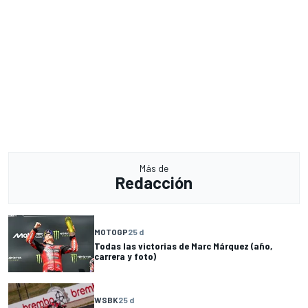
Más de
Redacción
MOTOGP
25 d
Todas las victorias de Marc Márquez (año,
carrera y foto)
WSBK
25 d