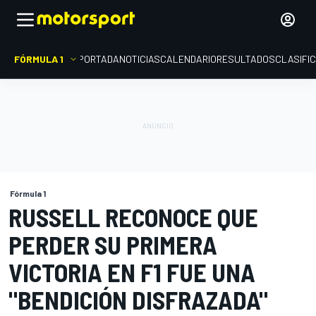
FÓRMULA 1
PORTADA
NOTICIAS
CALENDARIO
RESULTADOS
CLASIFI
Fórmula 1
RUSSELL RECONOCE QUE
PERDER SU PRIMERA
VICTORIA EN F1 FUE UNA
"BENDICIÓN DISFRAZADA"