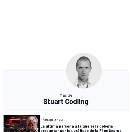
Más de
Stuart Codling
FÓRMULA 1
2 d
La última persona a la que se le debería
preguntar por los gráficos de la F1 es George