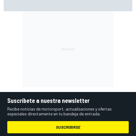
Así queda la lucha por el título del Hypercar del WEC con el
calendario revisado de 2026
Suscríbete a nuestra newsletter
Recibe noticias de motorsport, actualizaciones y ofertas
especiales directamente en tu bandeja de entrada.
SUSCRIBIRSE