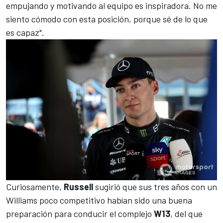
empujando y motivando al equipo es inspiradora. No me
siento cómodo con esta posición, porque sé de lo que
es capaz".
Curiosamente,
Russell
sugirió que sus tres años con un
Williams poco competitivo habían sido una buena
preparación para conducir el complejo
W13
, del que