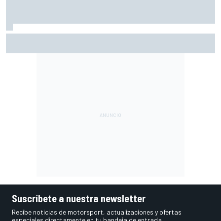
Máximo Quiles, operado con éxito de su fractura de
clavícula
Suscríbete a nuestra newsletter
Recibe noticias de motorsport, actualizaciones y ofertas
especiales directamente en tu bandeja de entrada.