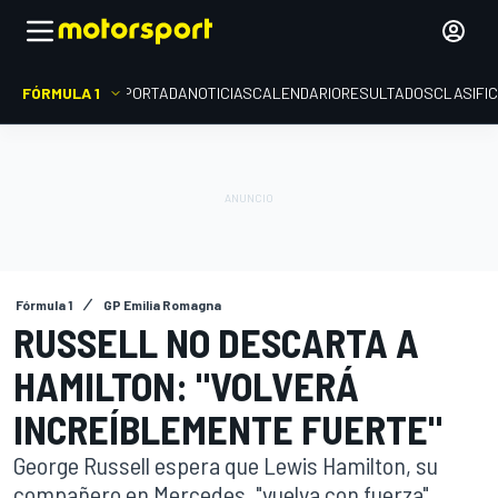
FÓRMULA 1
PORTADA
NOTICIAS
CALENDARIO
RESULTADOS
CLASIFI
Fórmula 1
GP Emilia Romagna
RUSSELL NO DESCARTA A
HAMILTON: "VOLVERÁ
INCREÍBLEMENTE FUERTE"
George Russell espera que Lewis Hamilton, su
compañero en Mercedes, "vuelva con fuerza"