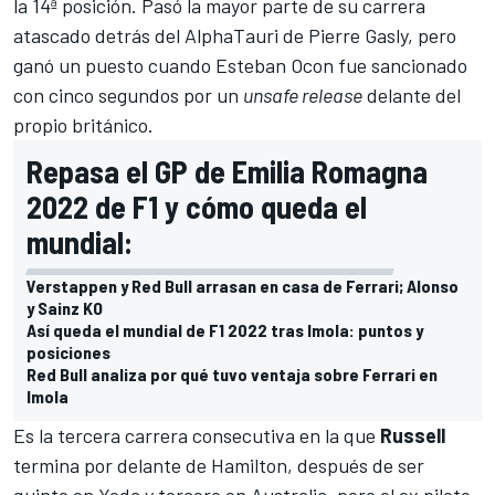
la 14ª posición. Pasó la mayor parte de su carrera
atascado detrás del AlphaTauri de Pierre Gasly
, pero
ganó un puesto cuando
Esteban Ocon
fue sancionado
con cinco segundos por un
unsafe release
delante del
propio británico.
Repasa el GP de Emilia Romagna
2022 de F1 y cómo queda el
mundial:
Verstappen y Red Bull arrasan en casa de Ferrari; Alonso
y Sainz KO
Así queda el mundial de F1 2022 tras Imola: puntos y
posiciones
Red Bull analiza por qué tuvo ventaja sobre Ferrari en
Imola
Es la tercera carrera consecutiva en la que
Russell
termina por delante de Hamilton, después de ser
quinto en
Yeda
y tercero en
Australia
, pero el ex piloto