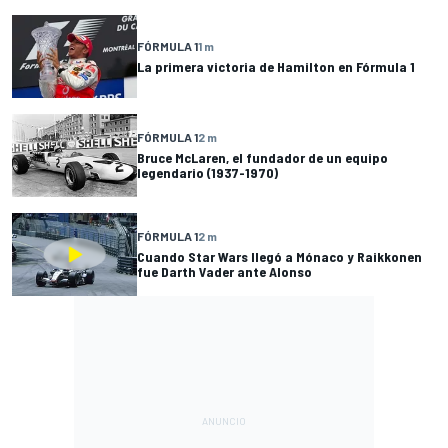
FÓRMULA 1
1 m
La primera victoria de Hamilton en Fórmula 1
FÓRMULA 1
2 m
Bruce McLaren, el fundador de un equipo
legendario (1937-1970)
FÓRMULA 1
2 m
Cuando Star Wars llegó a Mónaco y Raikkonen
fue Darth Vader ante Alonso