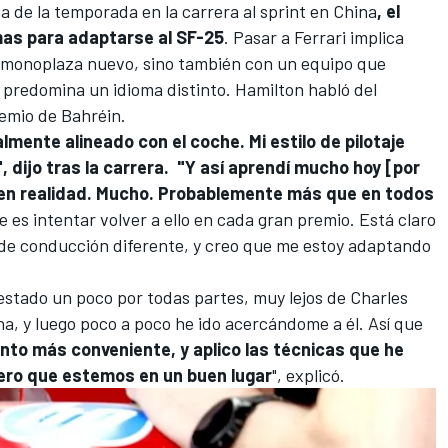
a de la temporada en la carrera al sprint en China
, el
mas para adaptarse al SF-25
. Pasar a Ferrari implica
 monoplaza nuevo, sino también con un equipo que
e predomina un idioma distinto. Hamilton habló del
remio de Bahréin.
almente alineado con el coche. Mi estilo de pilotaje
 dijo tras la carrera. "Y así aprendí mucho hoy [por
, en realidad. Mucho. Probablemente más que en todos
ve es intentar volver a ello en cada gran premio. Está claro
 de conducción diferente, y creo que me estoy adaptando
estado un poco por todas partes, muy lejos de
Charles
a, y luego poco a poco he ido acercándome a él. Así que
unto más conveniente, y aplico las técnicas que he
ero que estemos en un buen lugar
", explicó.