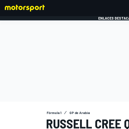
ENLACES DESTAC
FÓRMULA 1
MOTOG
Fórmula 1
GP de Arabia
RUSSELL CREE 