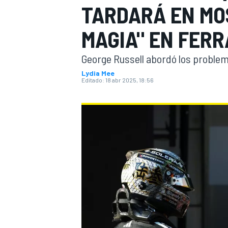
TARDARÁ EN MO
INDYCAR
WRC
MAGIA" EN FERR
George Russell abordó los problem
Lydia Mee
Editado:
18 abr 2025, 18:56
WEC
FÓRMULA E