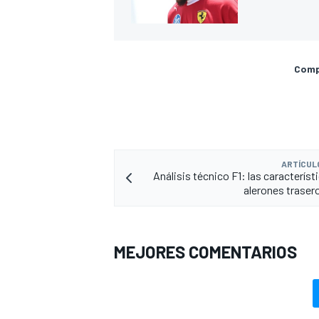
Compa
ARTÍCUL
Análisis técnico F1: las característ
alerones traser
MEJORES COMENTARIOS