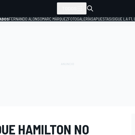
TODOS
ADOS
FERNANDO ALONSO
MARC MÁRQUEZ
FOTOGALERÍAS
APUESTAS
¡SIGUE LA F1,
P
QUE HAMILTON NO