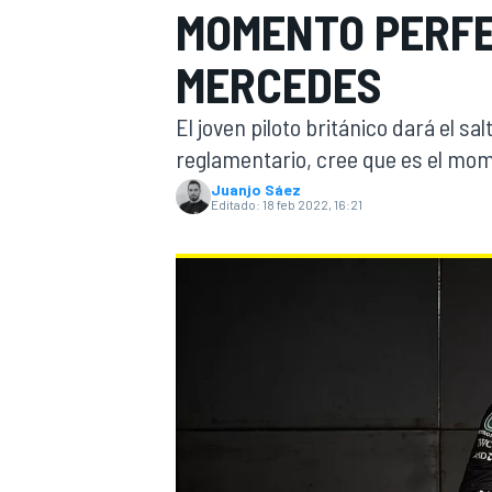
MOMENTO PERFE
INDYCAR
WRC
MERCEDES
El joven piloto británico dará el s
reglamentario, cree que es el mom
Juanjo Sáez
Editado:
18 feb 2022, 16:21
WEC
FÓRMULA E