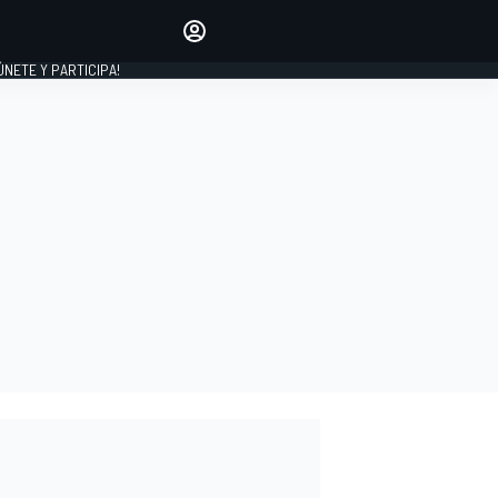
Haz que tu voz se escuche
comentando los artículos
 ÚNETE Y PARTICIPA!
INICIAR SESIÓN
EDICIÓN
ESPAÑA