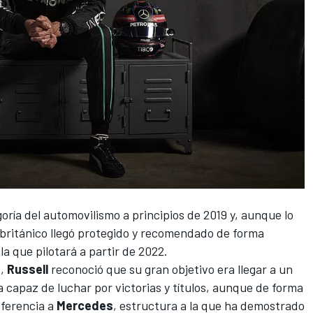
oría del automovilismo a principios de 2019 y, aunque lo
n británico llegó protegido y recomendado de forma
la que pilotará a partir de 2022.
1
,
Russell
reconoció que su gran objetivo era llegar a un
capaz de luchar por victorias y títulos, aunque de forma
ferencia a
Mercedes
, estructura a la que ha demostrado