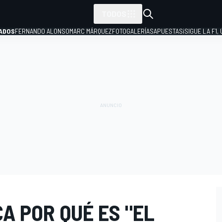
TODOS
ADOS
FERNANDO ALONSO
MARC MÁRQUEZ
FOTOGALERÍAS
APUESTAS
¡SIGUE LA F1,
P
A POR QUÉ ES "EL