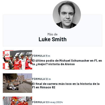
Más de
Luke Smith
FÓRMULA 1
1 m
El último podio de Michael Schumacher en F1, en
la ¿mejor? victoria de Alonso
FÓRMULA 1
2 m
El final de carrera más loco en la historia de la
F1 en Mónaco 82
FÓRMULA 1
29 may 2024