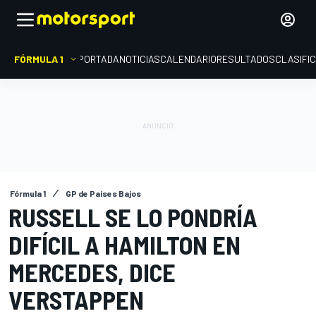
FÓRMULA 1
PORTADA
NOTICIAS
CALENDARIO
RESULTADOS
CLASIFI
Fórmula 1
GP de Países Bajos
RUSSELL SE LO PONDRÍA
DIFÍCIL A HAMILTON EN
MERCEDES, DICE
VERSTAPPEN