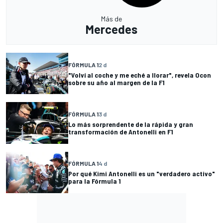
Más de
Mercedes
FÓRMULA 1
2 d
"Volví al coche y me eché a llorar", revela Ocon
sobre su año al margen de la F1
FÓRMULA 1
3 d
Lo más sorprendente de la rápida y gran
transformación de Antonelli en F1
FÓRMULA 1
4 d
Por qué Kimi Antonelli es un "verdadero activo"
para la Fórmula 1