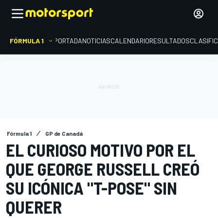
FÓRMULA 1
PORTADA
NOTICIAS
CALENDARIO
RESULTADOS
CLASIFI
Fórmula 1
GP de Canadá
EL CURIOSO MOTIVO POR EL
QUE GEORGE RUSSELL CREÓ
SU ICÓNICA "T-POSE" SIN
QUERER