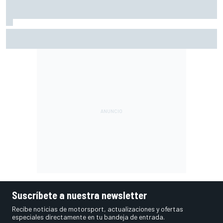
Moto3 en Silverstone – Resumen y resultados – Uriarte
bate por la mínima a Quiles en la FP2
Suscríbete a nuestra newsletter
Recibe noticias de motorsport, actualizaciones y ofertas
especiales directamente en tu bandeja de entrada.