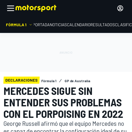
FÓRMULA 1
PORTADA
NOTICIAS
CALENDARIO
RESULTADOS
CLASIFI
DECLARACIONES
Fórmula 1
GP de Australia
MERCEDES SIGUE SIN
ENTENDER SUS PROBLEMAS
CON EL PORPOISING EN 2022
George Russell afirmó que el equipo Mercedes no
es capaz de encontrar la configuración ideal de su