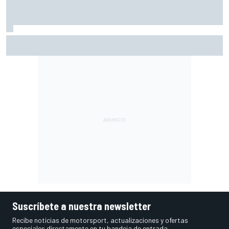
Vowles defiende el proyecto de Williams pese a sus pobres
resultados en 2026
Suscríbete a nuestra newsletter
Recibe noticias de motorsport, actualizaciones y ofertas
especiales directamente en tu bandeja de entrada.