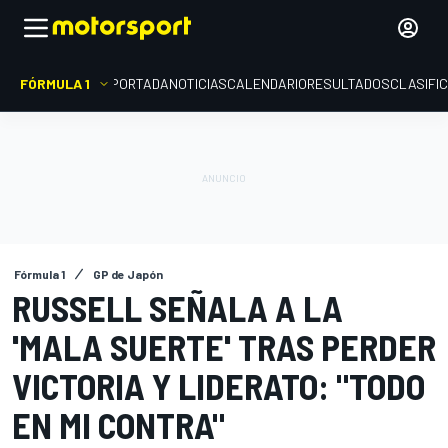
FÓRMULA 1
PORTADA
NOTICIAS
CALENDARIO
RESULTADOS
CLASIFI
Fórmula 1
GP de Japón
RUSSELL SEÑALA A LA
'MALA SUERTE' TRAS PERDER
VICTORIA Y LIDERATO: "TODO
EN MI CONTRA"