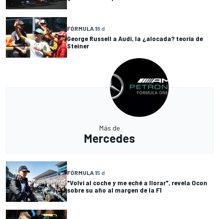
FÓRMULA 1
8 d
George Russell a Audi, la ¿alocada? teoría de
Steiner
Más de
Mercedes
FÓRMULA 1
5 d
"Volví al coche y me eché a llorar", revela Ocon
sobre su año al margen de la F1