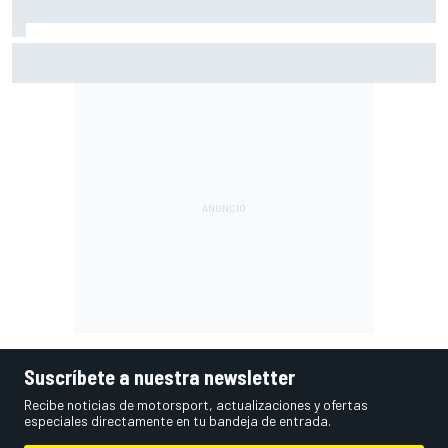
La reveladora anécdota de Colapinto sobre Briatore:
"Todos estaban contentos menos él"
Suscríbete a nuestra newsletter
Recibe noticias de motorsport, actualizaciones y ofertas
especiales directamente en tu bandeja de entrada.