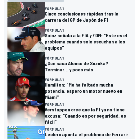
FÓRMULA 1
Cinco conclusiones rápidas tras la
carrera del GP de Japón de F1
FÓRMULA 1
Sainz señala a la FIA y FOM: "Este es el
problema cuando solo escuchan a los
equipos"
FÓRMULA 1
¿Qué saca Alonso de Suzuka?
Terminar… y poco más
FÓRMULA 1
Hamilton: "Me ha faltado mucha
potencia, espero un motor nuevo en
Miami"
FÓRMULA 1
Verstappen cree que la F1 ya no tiene
excusa: "Cuando es por seguridad, es
fácil"
FÓRMULA 1
Leclerc apunta el problema de Ferrari: