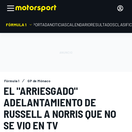
FÓRMULA 1
PORTADA
NOTICIAS
CALENDARIO
RESULTADOS
CLASIFI
Fórmula 1
GP de Mónaco
EL "ARRIESGADO"
ADELANTAMIENTO DE
RUSSELL A NORRIS QUE NO
SE VIO EN TV