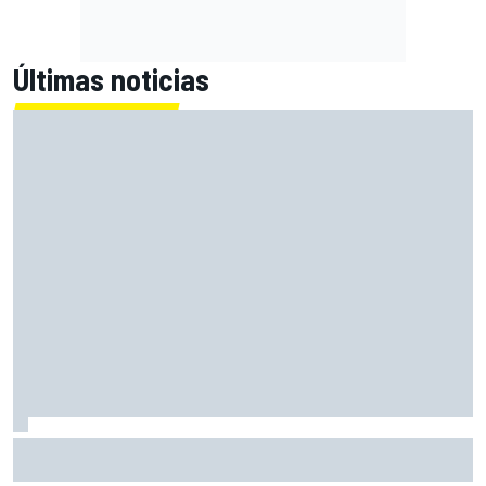
Últimas noticias
Alex Márquez: "Ganar a las Aprilia será imposible. Sin la
caída de Raúl, habrían terminado top 4"