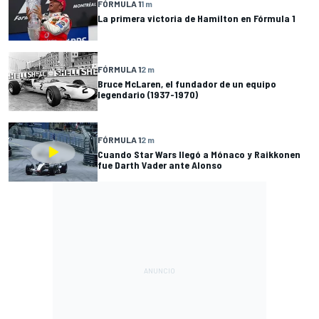
FÓRMULA 1
1 m
La primera victoria de Hamilton en Fórmula 1
FÓRMULA 1
2 m
Bruce McLaren, el fundador de un equipo
legendario (1937-1970)
FÓRMULA 1
2 m
Cuando Star Wars llegó a Mónaco y Raikkonen
fue Darth Vader ante Alonso