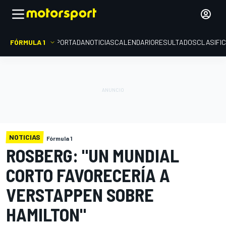
FÓRMULA 1
PORTADA
NOTICIAS
CALENDARIO
RESULTADOS
CLASIFI
NOTICIAS
Fórmula 1
ROSBERG: "UN MUNDIAL
CORTO FAVORECERÍA A
VERSTAPPEN SOBRE
HAMILTON"