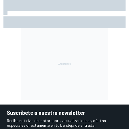
McLaren admite el problema que aún esconde su coche
pese a volver a ganar: "No es fácil"
Suscríbete a nuestra newsletter
Recibe noticias de motorsport, actualizaciones y ofertas
especiales directamente en tu bandeja de entrada.