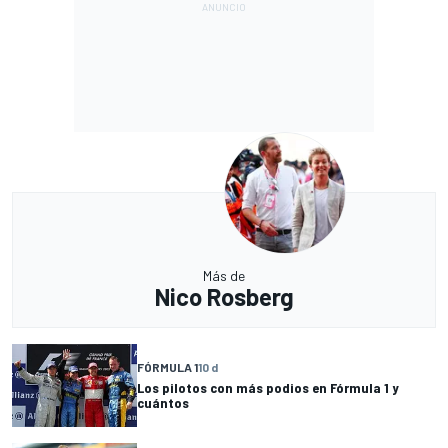
Más de
Nico Rosberg
FÓRMULA 1
10 d
Los pilotos con más podios en Fórmula 1 y
cuántos