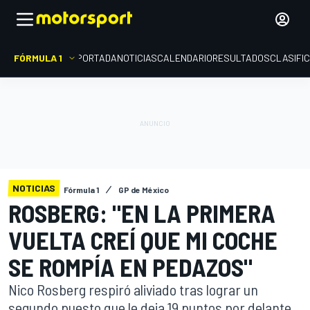
FÓRMULA 1
PORTADA
NOTICIAS
CALENDARIO
RESULTADOS
CLASIFI
NOTICIAS
Fórmula 1
GP de México
ROSBERG: "EN LA PRIMERA
VUELTA CREÍ QUE MI COCHE
SE ROMPÍA EN PEDAZOS"
Nico Rosberg respiró aliviado tras lograr un
segundo puesto que le deja 19 puntos por delante