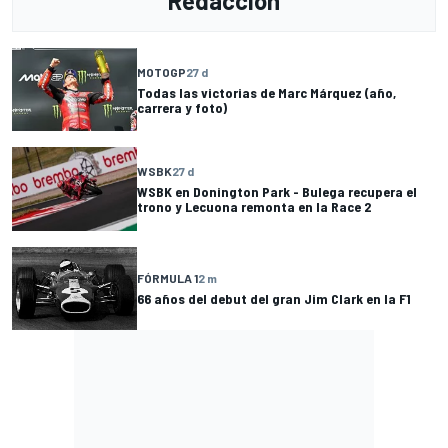
Redacción
MOTOGP
27 d
Todas las victorias de Marc Márquez (año,
carrera y foto)
WSBK
27 d
WSBK en Donington Park - Bulega recupera el
trono y Lecuona remonta en la Race 2
FÓRMULA 1
2 m
66 años del debut del gran Jim Clark en la F1