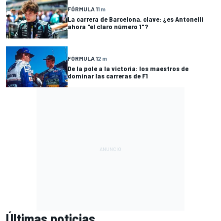
FÓRMULA 1
1 m
La carrera de Barcelona, clave: ¿es Antonelli
ahora "el claro número 1"?
FÓRMULA 1
2 m
De la pole a la victoria: los maestros de
dominar las carreras de F1
Últimas noticias