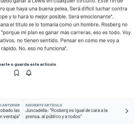
 puedo ganar a Lewis en cualquier circuito. Este fin de
o que haya una buena pelea. Será difícil luchar contra
ope y lo hará lo mejor posible. Será emocionante".
gana el título se lo tomaría como un hombre
, Rosberg no
o, "porque mi plan es ganar más carreras, eso es todo. Voy
ativos, no tienen sentido. Pensar en cómo me voy a
s rápido. No, eso no funciona".
rte o guarda este artículo
O ANTERIOR
SIGUIENTE ARTÍCULO
robado las
Juncadella: "Rosberg es igual de cara a la
n ventaja"
prensa, al público y a todos"