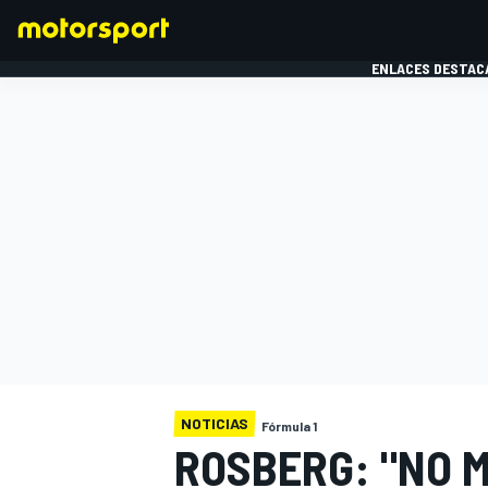
ENLACES DESTAC
FÓRMULA 1
MOTOG
NOTICIAS
Fórmula 1
ROSBERG: "NO 