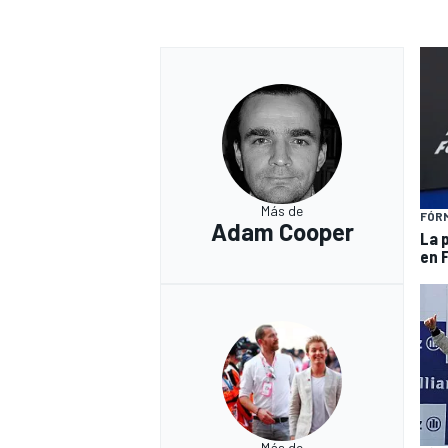
Más de
FÓRM
Adam Cooper
La 
en 
Más de