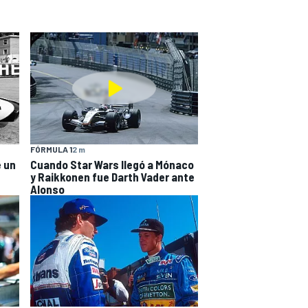
FÓRMULA 1
2 m
e un
Cuando Star Wars llegó a Mónaco
y Raikkonen fue Darth Vader ante
Alonso