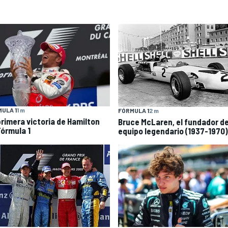
ULA 1
1 m
FÓRMULA 1
2 m
primera victoria de Hamilton
Bruce McLaren, el fundador d
Fórmula 1
equipo legendario (1937-1970)