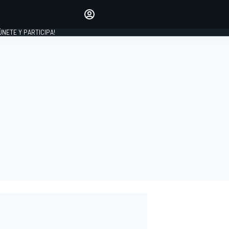
Haz que tu voz se escuche
comentando los artículos
 ÚNETE Y PARTICIPA!
INICIAR SESIÓN
EDICIÓN
ESPAÑA