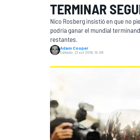
TERMINAR SEGU
INDYCAR
WRC
Nico Rosberg insistió en que no pi
podría ganar el mundial terminand
restantes.
Adam Cooper
Editado:
21 oct 2016, 15:08
WEC
FÓRMULA E