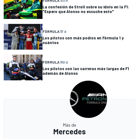
FÓRMULA 1
13 h
La confesión de Stroll sobre su ídolo en la F1:
"Espero que Alonso no escuche esto"
FÓRMULA 1
7 d
Los pilotos con más podios en Fórmula 1 y
cuántos
FÓRMULA 1
10 d
Los pilotos con las carreras más largas de F1
además de Alonso
Más de
Mercedes