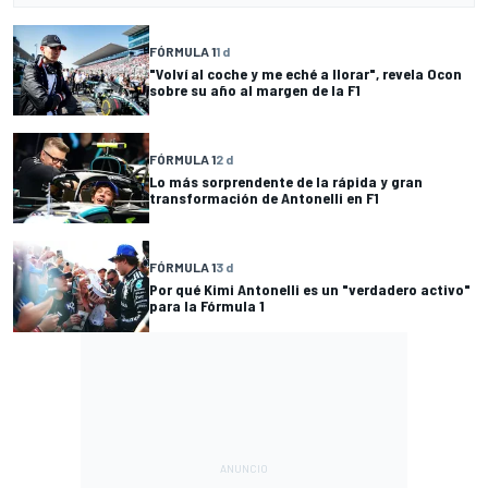
FÓRMULA 1
1 d
"Volví al coche y me eché a llorar", revela Ocon
sobre su año al margen de la F1
FÓRMULA 1
2 d
Lo más sorprendente de la rápida y gran
transformación de Antonelli en F1
FÓRMULA 1
3 d
Por qué Kimi Antonelli es un "verdadero activo"
para la Fórmula 1