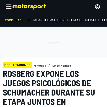
FÓRMULA 1
PORTADA
NOTICIAS
CALENDARIO
RESULTADOS
CLASIFI
DECLARACIONES
Fórmula 1
GP de Mónaco
ROSBERG EXPONE LOS
JUEGOS PSICOLÓGICOS DE
SCHUMACHER DURANTE SU
ETAPA JUNTOS EN