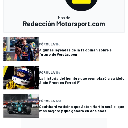
Más de
Redacción Motorsport.com
FÓRMULA 1
1 d
Algunas leyendas de la F1 opinan sobre el
futuro de Verstappen
FÓRMULA 1
1 d
La historia del hombre que reemplazó a su ídolo
Alain Prost en Ferrari F1
FÓRMULA 1
2 d
Coulthard vaticina que Aston Martin será el que
más mejore y que ganará en dos años