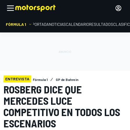
FÓRMULA 1
PORTADA
NOTICIAS
CALENDARIO
RESULTADOS
CLASIFI
ENTREVISTA
Fórmula 1
GP de Bahrein
ROSBERG DICE QUE
MERCEDES LUCE
COMPETITIVO EN TODOS LOS
ESCENARIOS