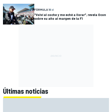
FÓRMULA 1
6 d
"Volví al coche y me eché a llorar", revela Ocon
sobre su año al margen de la F1
Últimas noticias