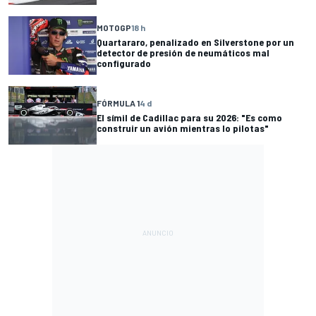
MOTOGP
18 h
Quartararo, penalizado en Silverstone por un
detector de presión de neumáticos mal
configurado
FÓRMULA 1
4 d
El símil de Cadillac para su 2026: "Es como
construir un avión mientras lo pilotas"