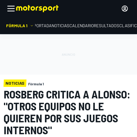
FÓRMULA 1
PORTADA
NOTICIAS
CALENDARIO
RESULTADOS
CLASIFI
NOTICIAS
Fórmula 1
ROSBERG CRITICA A ALONSO:
"OTROS EQUIPOS NO LE
QUIEREN POR SUS JUEGOS
INTERNOS"