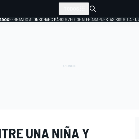
TODOS
ADOS
FERNANDO ALONSO
MARC MÁRQUEZ
FOTOGALERÍAS
APUESTAS
¡SIGUE LA F1,
P
NTRE UNA NIÑA Y