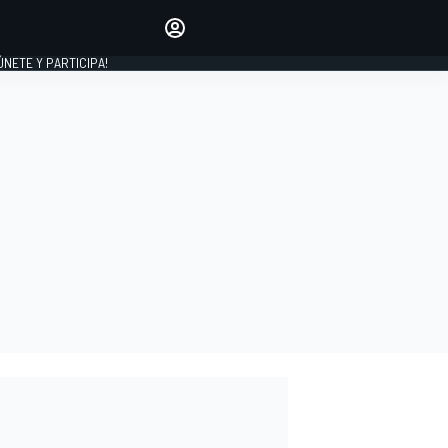
Haz que tu voz se escuche
comentando los artículos
 ÚNETE Y PARTICIPA!
INICIAR SESIÓN
EDICIÓN
ESPAÑA