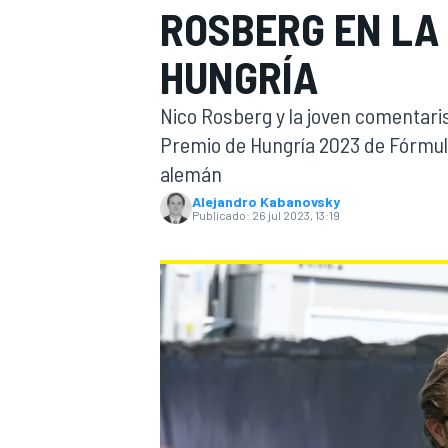
ROSBERG EN LA
INDYCAR
WRC
HUNGRÍA
Nico Rosberg y la joven comentarist
Premio de Hungría 2023 de Fórmula
alemán
Alejandro Kabanovsky
Publicado:
26 jul 2023, 13:19
WEC
FÓRMULA E