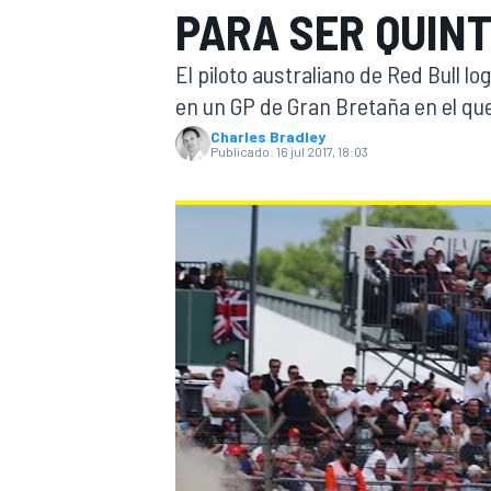
PARA SER QUINT
INDYCAR
WRC
El piloto australiano de Red Bull lo
en un GP de Gran Bretaña en el qu
Charles Bradley
Publicado:
16 jul 2017, 18:03
WEC
FÓRMULA E