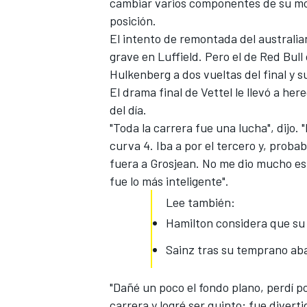
cambiar varios componentes de su mot
posición.
El intento de remontada del australia
grave en Luffield. Pero el de
Red Bull
Hulkenberg a dos vueltas del final y s
El drama final de Vettel le llevó a he
del día.
"Toda la carrera fue una lucha", dijo.
curva 4. Iba a por el tercero y, proba
fuera a Grosjean. No me dio mucho esp
fue lo más inteligente".
Lee también:
Hamilton considera que su 
Sainz tras su temprano ab
"Dañé un poco el fondo plano, perdí po
carrera y logré ser quinto; fue diverti