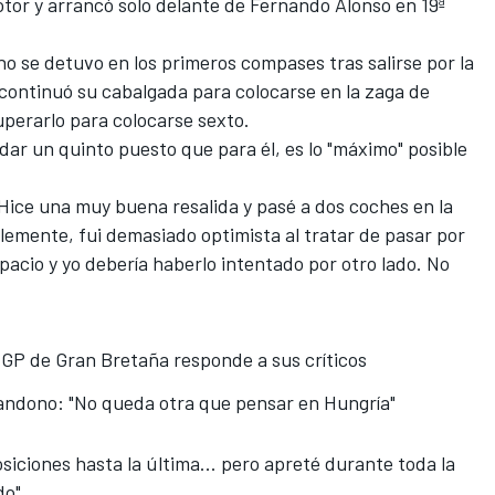
or y arrancó solo delante de Fernando Alonso en 19ª
no se detuvo en los primeros compases tras salirse por la
continuó su cabalgada para colocarse en la zaga de
uperarlo para colocarse sexto.
redar un quinto puesto que para él, es lo "máximo" posible
 "Hice una muy buena resalida y pasé a dos coches en la
blemente, fui demasiado optimista al tratar de pasar por
acio y yo debería haberlo intentado por otro lado. No
GP de Gran Bretaña responde a sus críticos
andono: "No queda otra que pensar en Hungría"
siciones hasta la última... pero apreté durante toda la
do".