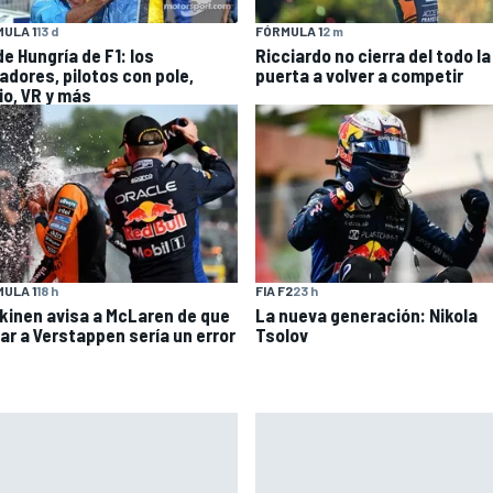
ULA 1
13 d
FÓRMULA 1
2 m
e Hungría de F1: los
Ricciardo no cierra del todo la
adores, pilotos con pole,
puerta a volver a competir
io, VR y más
FIA F2
23 h
ULA 1
18 h
La nueva generación: Nikola
kinen avisa a McLaren de que
Tsolov
har a Verstappen sería un error