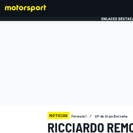
ENLACES DESTAC
FÓRMULA 1
MOTOG
NOTICIAS
Fórmula 1
GP de Gran Bretaña
RICCIARDO REM