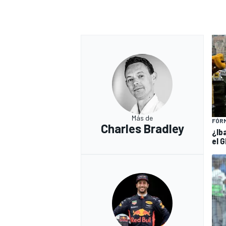
Más de
FÓRM
Charles Bradley
¿Ib
el 