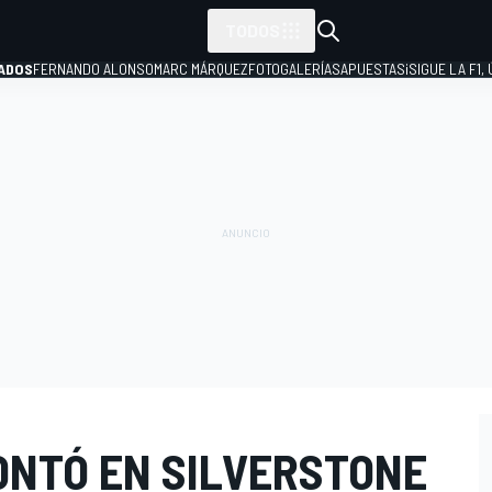
TODOS
ADOS
FERNANDO ALONSO
MARC MÁRQUEZ
FOTOGALERÍAS
APUESTAS
¡SIGUE LA F1,
P
ONTÓ EN SILVERSTONE