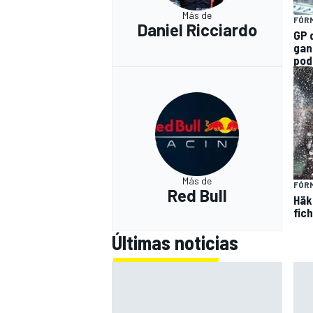
Más de
FÓRM
Daniel Ricciardo
GP d
gan
pod
Más de
FÓRM
Red Bull
Häk
fic
Últimas noticias