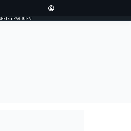
Haz que tu voz se escuche
comentando los artículos
 ÚNETE Y PARTICIPA!
INICIAR SESIÓN
EDICIÓN
ESPAÑA