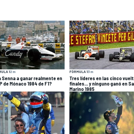
ULA 1
2 m
FÓRMULA 1
3 m
a Senna a ganar realmente en
Tres líderes en las cinco vuel
GP de Mónaco 1984 de F1?
finales... y ninguno ganó en S
Marino 1985