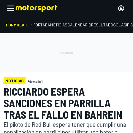
FÓRMULA 1
PORTADA
NOTICIAS
CALENDARIO
RESULTADOS
CLASIFI
NOTICIAS
Fórmula 1
RICCIARDO ESPERA
SANCIONES EN PARRILLA
TRAS EL FALLO EN BAHREIN
El piloto de Red Bull espera tener que cumplir una
penalización en parrilla por utilizar una batería