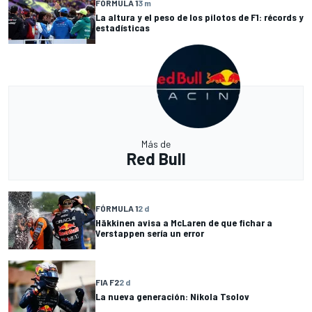
FÓRMULA 1
3 m
La altura y el peso de los pilotos de F1: récords y
estadísticas
Más de
Red Bull
FÓRMULA 1
2 d
Häkkinen avisa a McLaren de que fichar a
Verstappen sería un error
FIA F2
2 d
La nueva generación: Nikola Tsolov