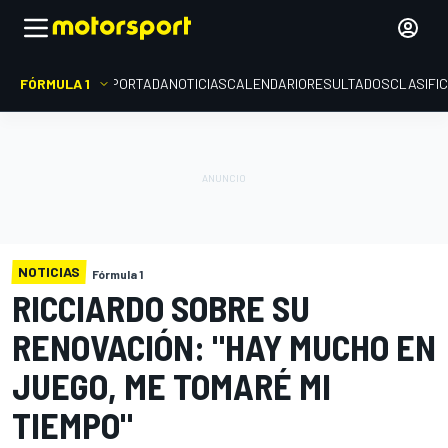
FÓRMULA 1
PORTADA
NOTICIAS
CALENDARIO
RESULTADOS
CLASIFI
NOTICIAS
Fórmula 1
RICCIARDO SOBRE SU
RENOVACIÓN: "HAY MUCHO EN
JUEGO, ME TOMARÉ MI
TIEMPO"