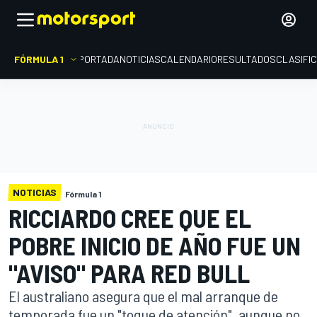
FÓRMULA 1
PORTADA
NOTICIAS
CALENDARIO
RESULTADOS
CLASIFI
NOTICIAS
Fórmula 1
RICCIARDO CREE QUE EL
POBRE INICIO DE AÑO FUE UN
"AVISO" PARA RED BULL
El australiano asegura que el mal arranque de
temporada fue un "toque de atención", aunque no