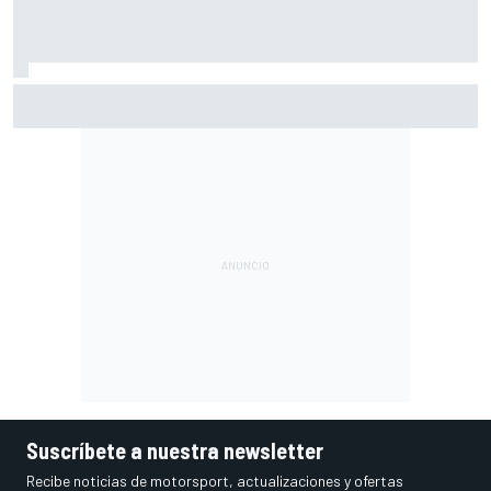
A qué hora es hoy la carrera sprint y la clasificación de
MotoGP en Silverstone
Suscríbete a nuestra newsletter
Recibe noticias de motorsport, actualizaciones y ofertas