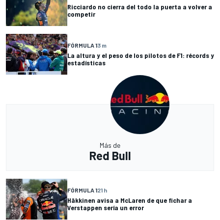
Ricciardo no cierra del todo la puerta a volver a
competir
FÓRMULA 1
3 m
La altura y el peso de los pilotos de F1: récords y
estadísticas
Más de
Red Bull
FÓRMULA 1
21 h
Häkkinen avisa a McLaren de que fichar a
Verstappen sería un error