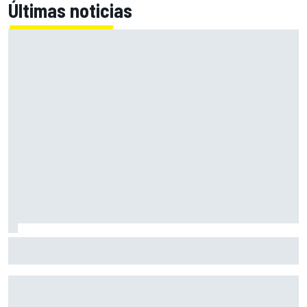
Últimas noticias
Fittipaldi explica por qué el duelo entre Antonelli y Russell
es bueno para la F1