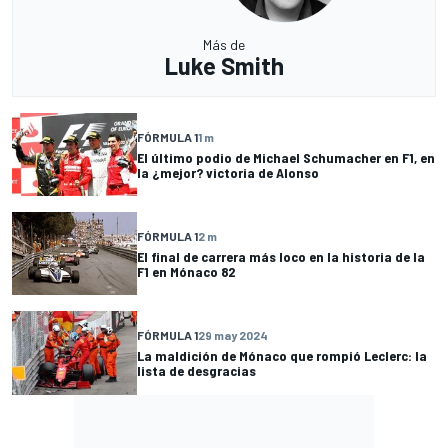
Más de
Luke Smith
FÓRMULA 1
1 m
El último podio de Michael Schumacher en F1, en
la ¿mejor? victoria de Alonso
FÓRMULA 1
2 m
El final de carrera más loco en la historia de la
F1 en Mónaco 82
FÓRMULA 1
29 may 2024
La maldición de Mónaco que rompió Leclerc: la
lista de desgracias