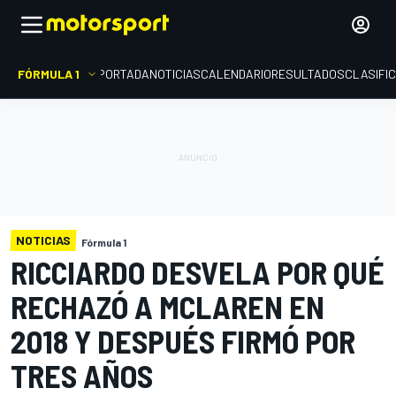
FÓRMULA 1
PORTADA
NOTICIAS
CALENDARIO
RESULTADOS
CLASIFI
NOTICIAS
Fórmula 1
RICCIARDO DESVELA POR QUÉ
RECHAZÓ A MCLAREN EN
2018 Y DESPUÉS FIRMÓ POR
TRES AÑOS