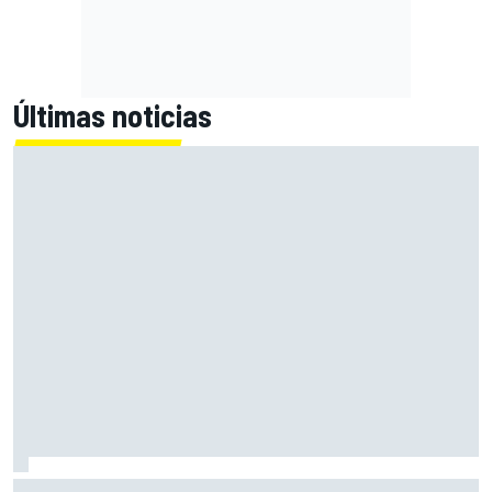
Últimas noticias
Con el Destrier, Bugatti convierte su Bolide de circuito en