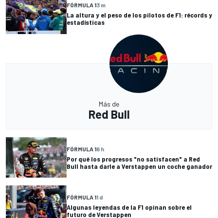
FÓRMULA 1
3 m
La altura y el peso de los pilotos de F1: récords y
estadísticas
Más de
Red Bull
FÓRMULA 1
6 h
Por qué los progresos "no satisfacen" a Red
Bull hasta darle a Verstappen un coche ganador
FÓRMULA 1
1 d
Algunas leyendas de la F1 opinan sobre el
futuro de Verstappen