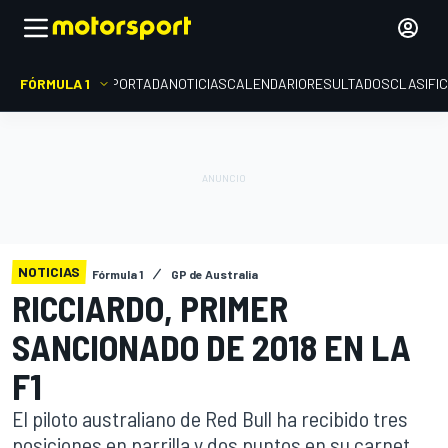
FÓRMULA 1
PORTADA
NOTICIAS
CALENDARIO
RESULTADOS
CLASIFI
NOTICIAS
Fórmula 1
GP de Australia
RICCIARDO, PRIMER
SANCIONADO DE 2018 EN LA
F1
El piloto australiano de Red Bull ha recibido tres
posiciones en parrilla y dos puntos en su carnet