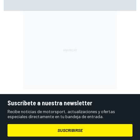
Por qué los progresos "no satisfacen" a Red Bull hasta
darle a Verstappen un coche ganador
Suscríbete a nuestra newsletter
Recibe noticias de motorsport, actualizaciones y ofertas
especiales directamente en tu bandeja de entrada.
SUSCRIBIRSE