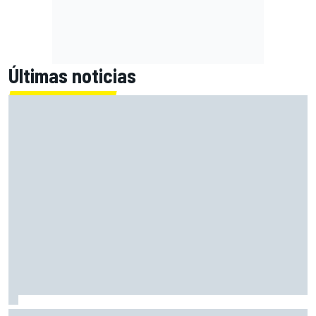
Últimas noticias
El dilema de Red Bull: más mejoras ahora, menos margen