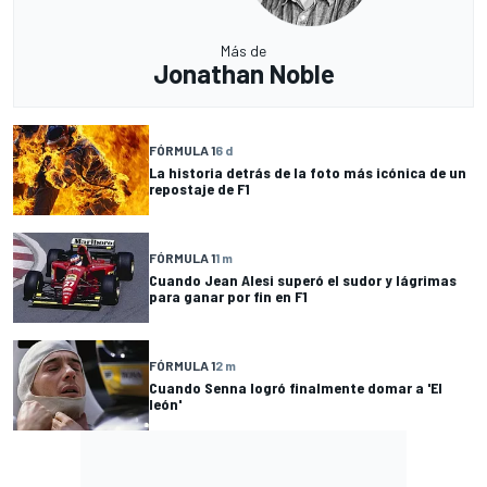
Más de
Jonathan Noble
FÓRMULA 1
6 d
La historia detrás de la foto más icónica de un
repostaje de F1
FÓRMULA 1
1 m
Cuando Jean Alesi superó el sudor y lágrimas
para ganar por fin en F1
FÓRMULA 1
2 m
Cuando Senna logró finalmente domar a 'El
león'