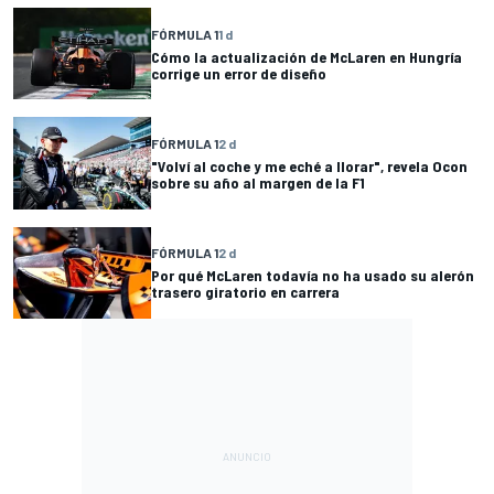
FÓRMULA 1
1 d
Cómo la actualización de McLaren en Hungría
corrige un error de diseño
FÓRMULA 1
2 d
"Volví al coche y me eché a llorar", revela Ocon
sobre su año al margen de la F1
FÓRMULA 1
2 d
Por qué McLaren todavía no ha usado su alerón
trasero giratorio en carrera