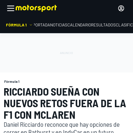
FÓRMULA 1
PORTADA
NOTICIAS
CALENDARIO
RESULTADOS
CLASIFI
Fórmula 1
RICCIARDO SUEÑA CON
NUEVOS RETOS FUERA DE LA
F1 CON MCLAREN
Daniel Ricciardo reconoce que hay opciones de
correr en Bathurst y en IndyCar en un futuro