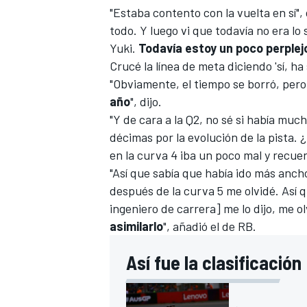
"Estaba contento con la vuelta en sí",
todo. Y luego vi que todavía no era 
Yuki.
Todavía estoy un poco perple
Crucé la línea de meta diciendo 'sí, ha
"Obviamente, el tiempo se borró, per
año
", dijo.
"Y de cara a la Q2, no sé si había muc
décimas por la evolución de la pista. 
en la curva 4 iba un poco mal y recue
"Así que sabía que había ido más ancho
después de la curva 5 me olvidé. Así 
ingeniero de carrera]
me lo dijo, me o
asimilarlo
", añadió el de RB.
Así fue la clasificación 