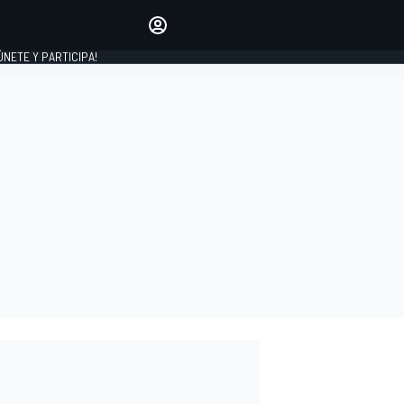
Haz que tu voz se escuche
comentando los artículos
 ÚNETE Y PARTICIPA!
INICIAR SESIÓN
EDICIÓN
ESPAÑA