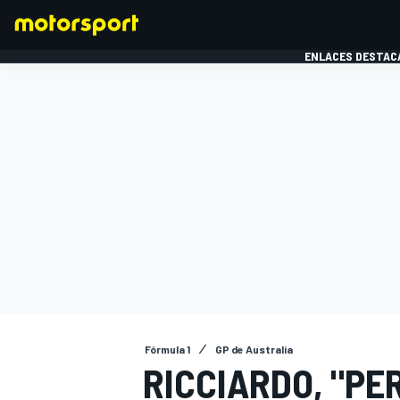
ENLACES DESTAC
FÓRMULA 1
MOTOG
Fórmula 1
GP de Australia
RICCIARDO, "PE