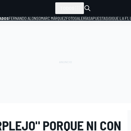
TODOS
ADOS
FERNANDO ALONSO
MARC MÁRQUEZ
FOTOGALERÍAS
APUESTAS
¡SIGUE LA F1,
P
RPLEJO" PORQUE NI CON