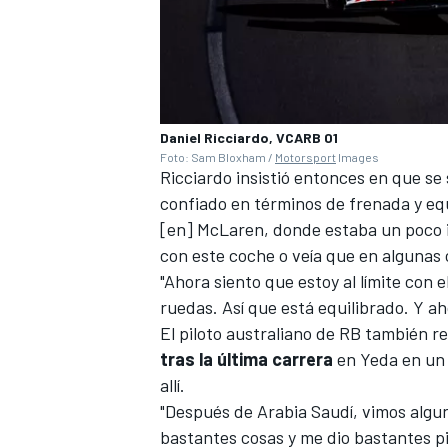
Daniel Ricciardo, VCARB 01
Foto: Sam Bloxham /
Motorsport
Images
Ricciardo insistió entonces en que se
confiado en términos de frenada y equi
[en]
McLaren
, donde estaba un poco 
con este coche o veía que en algunas c
"Ahora siento que estoy al límite con 
ruedas. Así que está equilibrado. Y aho
El piloto australiano de
RB
también re
tras la última carrera
en
Yeda
en un 
allí.
"Después de Arabia Saudí, vimos algun
bastantes cosas y me dio bastantes p