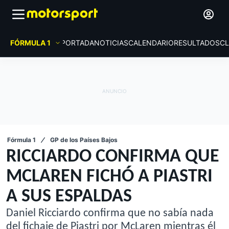
FÓRMULA 1
PORTADA
NOTICIAS
CALENDARIO
RESULTADOS
CL
Fórmula 1
GP de los Países Bajos
RICCIARDO CONFIRMA QUE
MCLAREN FICHÓ A PIASTRI
A SUS ESPALDAS
Daniel Ricciardo confirma que no sabía nada
del fichaje de Piastri por McLaren mientras él