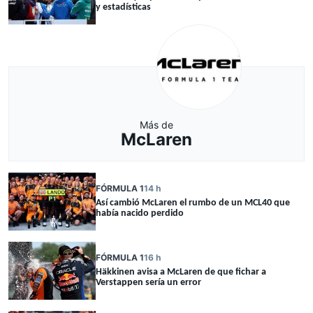
y estadísticas
Más de
McLaren
FÓRMULA 1
14 h
Así cambió McLaren el rumbo de un MCL40 que
había nacido perdido
FÓRMULA 1
16 h
Häkkinen avisa a McLaren de que fichar a
Verstappen sería un error