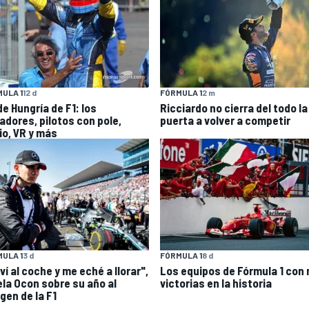
ULA 1
12 d
FÓRMULA 1
2 m
e Hungría de F1: los
Ricciardo no cierra del todo la
adores, pilotos con pole,
puerta a volver a competir
io, VR y más
ULA 1
3 d
FÓRMULA 1
8 d
ví al coche y me eché a llorar",
Los equipos de Fórmula 1 con
ela Ocon sobre su año al
victorias en la historia
gen de la F1