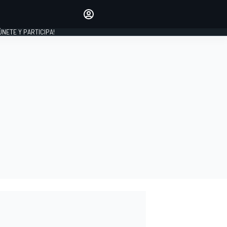
Haz que tu voz se escuche
comentando los artículos
 ÚNETE Y PARTICIPA!
INICIAR SESIÓN
EDICIÓN
ESPAÑA