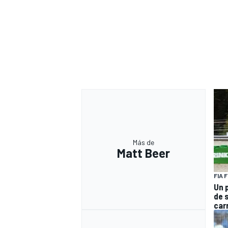
Más de
Matt Beer
FIA 
Un 
de 
car