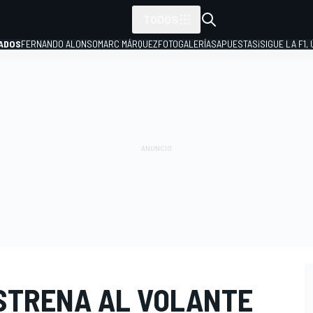
TODOS
ADOS
FERNANDO ALONSO
MARC MÁRQUEZ
FOTOGALERÍAS
APUESTAS
¡SIGUE LA F1,
P
ESTRENA AL VOLANTE