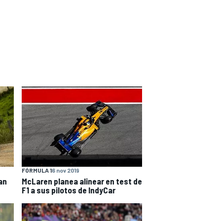
FÓRMULA 1
6 nov 2019
an
McLaren planea alinear en test de
F1 a sus pilotos de IndyCar