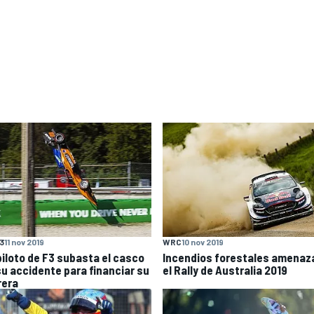
F3
11 nov 2019
WRC
10 nov 2019
piloto de F3 subasta el casco
Incendios forestales amenaz
su accidente para financiar su
el Rally de Australia 2019
rera