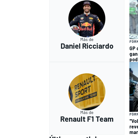
Más de
FÓRM
Daniel Ricciardo
GP d
gan
pod
Más de
FÓRM
Renault F1 Team
"Vol
rev
mar