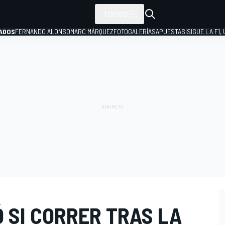
TODOS
ADOS
FERNANDO ALONSO
MARC MÁRQUEZ
FOTOGALERÍAS
APUESTAS
¡SIGUE LA F1,
P
 SI CORRER TRAS LA