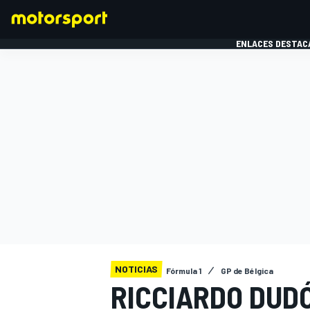
ENLACES DESTAC
FÓRMULA 1
MOTOG
NOTICIAS
Fórmula 1
GP de Bélgica
RICCIARDO DUDÓ