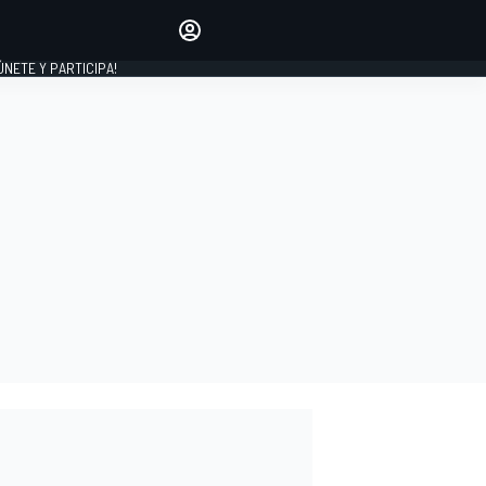
Haz que tu voz se escuche
comentando los artículos
 ÚNETE Y PARTICIPA!
INICIAR SESIÓN
EDICIÓN
ESPAÑA