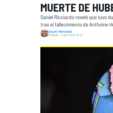
MUERTE DE HUB
INDYCAR
WRC
Daniel Ricciardo reveló que tuvo du
tras el fallecimiento de Anthoine H
Scott Mitchell
Editado:
1 sept 2019, 16:51
WEC
FÓRMULA E