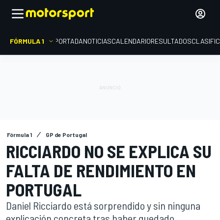
FÓRMULA 1
PORTADA
NOTICIAS
CALENDARIO
RESULTADOS
CLASIFI
Fórmula 1
GP de Portugal
RICCIARDO NO SE EXPLICA SU
FALTA DE RENDIMIENTO EN
PORTUGAL
Daniel Ricciardo está sorprendido y sin ninguna
explicación concreta tras haber quedado