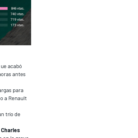
que acabó
horas antes
argas para
o a Renault
un trío de
e
Charles