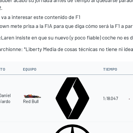
uber acabó su jornada antes de tiempo al quedarse parado
2.
 va a interesar este contenido de F1
own mete prisa a la FIA para que diga cómo será la F1 a par
Laren insiste en que su nuevo (y poco fiable) coche no es 
rchionne: "Liberty Media de cosas técnicas no tiene ni idea
OTO
EQUIPO
TIEMPO
aniel
1:18.047
iardo
Red Bull