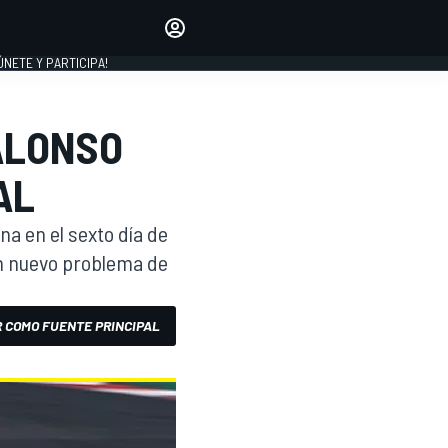
Haz que tu voz se escuche
comentando los artículos
 ÚNETE Y PARTICIPA!
INICIAR SESIÓN
EDICIÓN
ALONSO
ESPAÑA
AL
ona en el sexto día de
n nuevo problema de
 COMO FUENTE PRINCIPAL