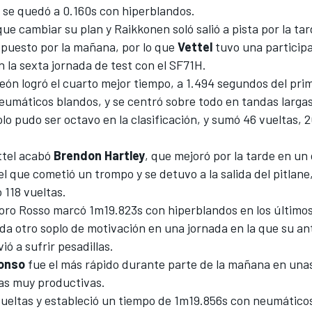
y se quedó a 0.160s con hiperblandos.
que cambiar su plan y Raikkonen soló salió a pista por la tar
spuesto por la mañana, por lo que
Vettel
tuvo una particip
 la sexta jornada de test con el SF71H.
eón logró el cuarto mejor tiempo, a 1.494 segundos del pri
eumáticos blandos, y se centró sobre todo en tandas largas
lo pudo ser octavo en la clasificación, y sumó 46 vueltas,
ttel acabó
Brendon Hartley
, que mejoró por la tarde en un 
el que cometió un trompo y se detuvo a la salida del pitlane,
 118 vueltas.
 Toro Rosso marcó 1m19.823s con hiperblandos en los últim
da otro soplo de motivación
en una jornada en la que su ant
ió a sufrir pesadillas.
onso
fue el más rápido durante parte de la mañana en una
as muy productivas.
ueltas y estableció un tiempo de 1m19.856s con neumático