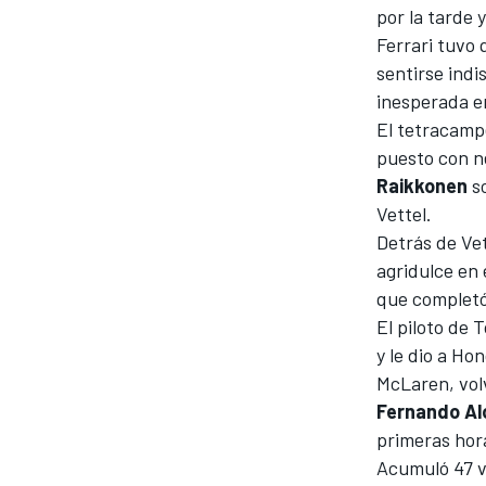
por la tarde 
Ferrari tuvo 
sentirse indi
inesperada en
El tetracamp
puesto con n
Raikkonen
so
Vettel.
Detrás de Ve
agridulce en 
MÁS CATEGORÍAS
que completó
El piloto de
y le
dio a Hon
McLaren, volv
Fernando Al
primeras hor
Acumuló 47 v