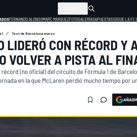
TODOS
ADOS
FERNANDO ALONSO
MARC MÁRQUEZ
FOTOGALERÍAS
APUESTAS
¡SIGUE LA F1,
 1
Test de Barcelona marzo
O LIDERÓ CON RÉCORD Y 
P
O VOLVER A PISTA AL FIN
l récord (no oficial) del circuito de Fórmula 1 de Barcel
ornada en la que McLaren perdió mucho tiempo por u
AÑADIR