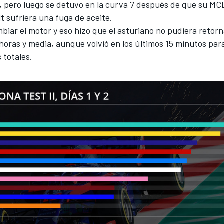
, pero luego se detuvo en la curva 7 después de que su MC
 sufriera una fuga de aceite.
iar el motor y eso hizo que el asturiano no pudiera retorn
horas y media, aunque volvió en los últimos 15 minutos para
s totales.