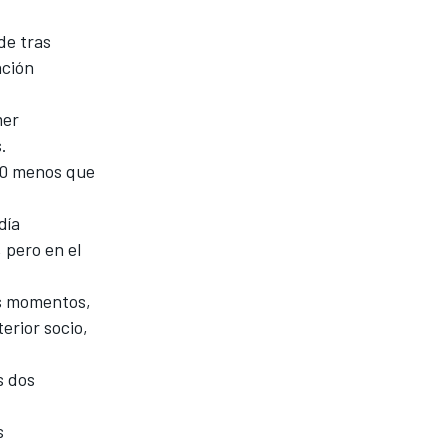
de tras
ación
mer
.
 20 menos que
día
 pero en el
os momentos,
erior socio,
s dos
s