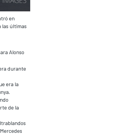
ntró en
 las últimas
para Alonso
iera durante
ue era la
unya
.
ando
rte de la
ltrablandos
l Mercedes