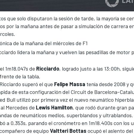
otos que solo disputaron la sesión de tarde, la mayoría se ce
os por la mañana antes de pasar a simulación de carrera en
rcoles.
ónica de la mañana del miércoles de F1
cciardo lidera la mañana y vuelven las pesadillas de motor 
 el 1m18.047s de
Ricciardo
, logrado justo a las 13:00h, sigu
 frente de la tabla.
 Ricciardo superó el que
Felipe Massa
tenía desde 2008 y q
pida de esta configuración del
Circuit de Barcelona-Catal
Red Bull utilizó por primera vez el nuevo neumático hiperbl
 al Mercedes de
Lewis Hamilton
, que rodó durante gran pa
ndas de neumáticos medios, superblandos y ultrablandos.
bó a 0.353s, parando el cronómetro en 1m18.400s con los u
Su compañero de equipo
Valtteri Bottas
ocupó el asiento de