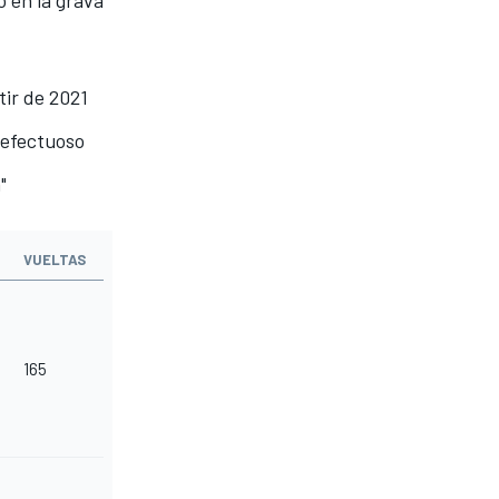
 en la grava
tir de 2021
defectuoso
"
VUELTAS
165