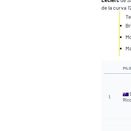
Leclerc
de Sa
de la curva 1
Te
Br
Mc
Ma
PIL
D
1.
Ricc