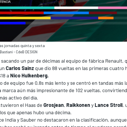
las jornadas quinta y sexta
 Bastiani - CdeB DESIGN
 sacando un par de décimas al equipo de fábrica Renault, 
 un
Carlos Sainz
que dio 88 vueltas en las primeras cuatro 
S18 a
Nico Hulkenberg.
 de equipo fue 0.8s más lento y se centró en tandas más l
 marca aún más impresionante de 102 vueltas, convirtiend
más activo del día.
stuvieron el Haas de
Grosjean
,
Raikkonen
y
Lance Stroll
, 
e los que apenas hubo una décima.
ce India y Sauber no destacaron en la clasificación, aunqu