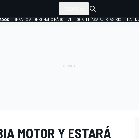
TODOS
ADOS
FERNANDO ALONSO
MARC MÁRQUEZ
FOTOGALERÍAS
APUESTAS
¡SIGUE LA F1,
P
BIA MOTOR Y ESTARÁ