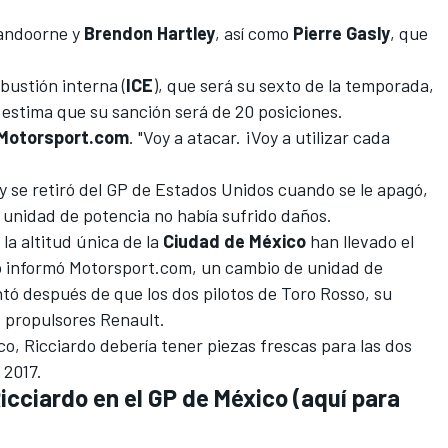
Vandoorne
y
Brendon Hartley
, así como
Pierre Gasly
, que
ustión interna (
ICE
), que será su sexto de la temporada,
e estima que su sanción será de 20 posiciones.
Motorsport.com
. "Voy a atacar. ¡Voy a utilizar cada
 se retiró del
GP de Estados Unidos
cuando se le apagó,
 unidad de potencia no había sufrido daños.
la altitud única de la
Ciudad de México
han llevado el
o informó Motorsport.com, un cambio de unidad de
tó después de que los dos pilotos de Toro Rosso, su
s propulsores Renault.
, Ricciardo debería tener piezas frescas para las dos
 2017.
icciardo en el GP de México (aquí para