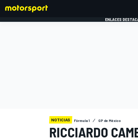
ENLACES DESTAC
FÓRMULA 1
MOTOG
NOTICIAS
Fórmula 1
GP de México
RICCIARDO CAM