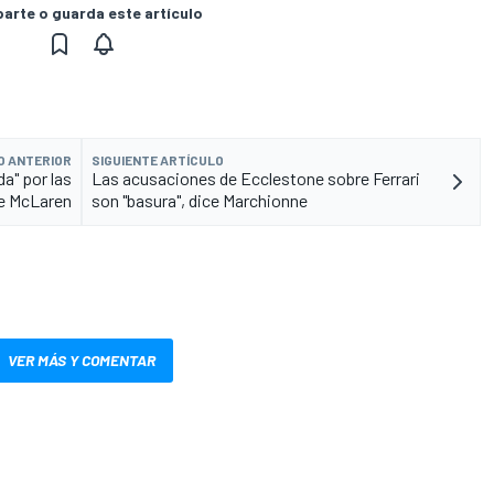
rte o guarda este artículo
O ANTERIOR
SIGUIENTE ARTÍCULO
a" por las
Las acusaciones de Ecclestone sobre Ferrari
re McLaren
son "basura", dice Marchionne
VER MÁS Y COMENTAR