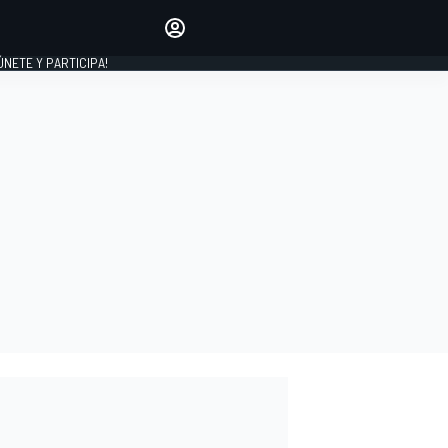
Haz que tu voz se escuche
comentando los artículos
 ÚNETE Y PARTICIPA!
INICIAR SESIÓN
EDICIÓN
ESPAÑA