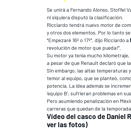
Se unirá a Fernando Alonso, Stoffel 
ni siquiera disputó la clasificación.
Ricciardo tendrá nuevo motor de comb
y otros dos elementos. Por lo tanto s
"Empezaré 16º o 17º", dijo Ricciardo a
revolución de motor que pueda!".
Su motor ya tenía mucho kilometraje, y
a pesar de que Renault declaró que la
Sin embargo, las altas temperaturas y 
MÁS CATEGORÍAS
temor al
equipo, que se planteó, com
potencia
. La idea además se incremen
'equipo B', sufrieran problemas en su
Pero asumiendo penalización en México
carreras que quedan de la temporada
Vídeo del
casco de Daniel R
ver las fotos
)