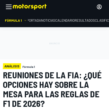
FÓRMULA 1
PORTADA
NOTICIAS
CALENDARIO
RESULTADOS
CLASIFI
ANÁLISIS
Fórmula 1
REUNIONES DE LA FIA: ¿QUÉ
OPCIONES HAY SOBRE LA
MESA PARA LAS REGLAS DE
F1 DE 2026?