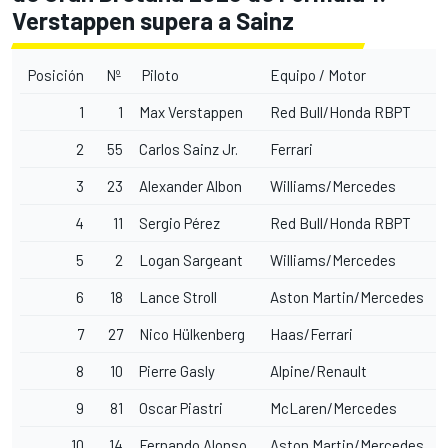
Verstappen supera a Sainz
Posición
Nº
Piloto
Equipo / Motor
1
1
Max Verstappen
Red Bull/Honda RBPT
2
55
Carlos Sainz Jr.
Ferrari
3
23
Alexander Albon
Williams/
Mercedes
4
11
Sergio Pérez
Red Bull/Honda RBPT
5
2
Logan Sargeant
Williams/Mercedes
6
18
Lance Stroll
Aston Martin/Mercedes
7
27
Nico Hülkenberg
Haas/Ferrari
8
10
Pierre Gasly
Alpine/Renault
9
81
Oscar Piastri
McLaren/Mercedes
10
14
Fernando Alonso
Aston Martin/Mercedes