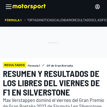
FÓRMULA 1
PORTADA
NOTICIAS
CALENDARIO
RESULTADOS
CLASIFI
RESULTADOS
Fórmula 1
GP de Gran Bretaña
RESUMEN Y RESULTADOS DE
LOS LIBRES DEL VIERNES DE
F1 EN SILVERSTONE
Max Verstappen dominó el viernes del Gran Premio
de Gran Bretaña 2023 de Fórmula 1 en Silverstone.