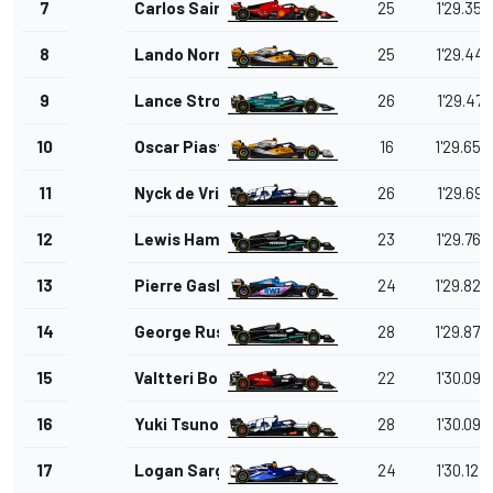
7
Carlos Sainz
25
1'29.357
8
Lando Norris
25
1'29.441
9
Lance Stroll
26
1'29.471
10
Oscar Piastri
16
1'29.658
11
Nyck de Vries
26
1'29.691
12
Lewis Hamilton
23
1'29.768
13
Pierre Gasly
24
1'29.828
14
George Russell
28
1'29.874
15
Valtteri Bottas
22
1'30.090
16
Yuki Tsunoda
28
1'30.092
17
Logan Sargeant
24
1'30.124