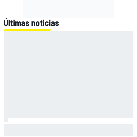
Últimas noticias
Raúl Fernández: "La clave para mí es mejorar el tercer
sector, ahí pierdo tres décimas"