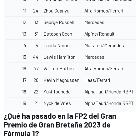
11
24
Zhou Guanyu
Alfa Romeo
/Ferrari
12
63
George Russell
Mercedes
13
31
Esteban Ocon
Alpine/Renault
14
4
Lando Norris
McLaren/Mercedes
15
44
Lewis Hamilton
Mercedes
16
77
Valtteri Bottas
Alfa Romeo/Ferrari
17
20
Kevin Magnussen
Haas/Ferrari
18
22
Yuki Tsunoda
AlphaTauri
/Honda RBPT
19
21
Nyck de Vries
AlphaTauri/Honda RBPT
¿Qué ha pasado en la FP2 del Gran
Premio de Gran Bretaña 2023 de
Fórmula 1?