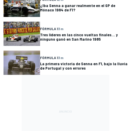
¿Iba Senna a ganar realmente en el GP de
Mónaco 1984 de F1?
FÓRMULA 1
3 m
Tres líderes en las cinco vueltas finales... y
ninguno ganó en San Marino 1985
FÓRMULA 1
3 m
La primera victoria de Senna en F1, bajo la lluvia
de Portugal y con errores