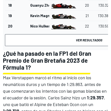
18
Guanyu Zhou
20
1'30.321
19
Kevin Magnussen
21
1'30.385
20
Nico Hulkenberg
22
1'30.591
VER RESULTADOS
¿Qué ha pasado en la FP1 del Gran
Premio de Gran Bretaña 2023 de
Fórmula 1?
Max Verstappen marcó el ritmo al inicio con los
neumáticos duros y un tiempo de 1:29.863, antes de
que comenzaran los intentos con las gomas blandas en
el ecuador de la sesión. Carlos Sainz hizo un
1:29.357
,
uno que batió el
Alpine
de
Esteban Ocon
con un
1:29.319
, antes de que
Charles Leclerc
se hiciera con el