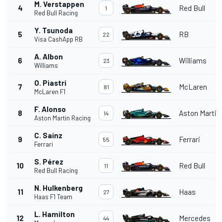
M. Verstappen
4
Red Bull
1
Red Bull Racing
Y. Tsunoda
5
RB
22
Visa CashApp RB
A. Albon
6
Williams
23
Williams
O. Piastri
7
McLaren
81
McLaren F1
F. Alonso
8
Aston Martin
14
Aston Martin Racing
C. Sainz
9
Ferrari
55
Ferrari
S. Pérez
10
Red Bull
11
Red Bull Racing
N. Hulkenberg
11
Haas
27
Haas F1 Team
L. Hamilton
12
Mercedes
44