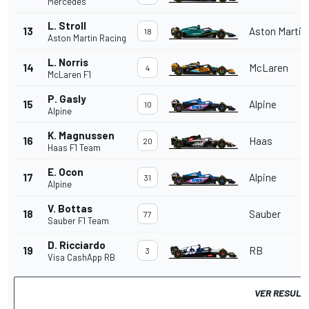
Mercedes
L. Stroll
13
Aston Martin
18
Aston Martin Racing
L. Norris
14
McLaren
4
McLaren F1
P. Gasly
15
Alpine
10
Alpine
K. Magnussen
16
Haas
20
Haas F1 Team
E. Ocon
17
Alpine
31
Alpine
V. Bottas
18
Sauber
77
Sauber F1 Team
D. Ricciardo
19
RB
3
Visa CashApp RB
VER RESULT