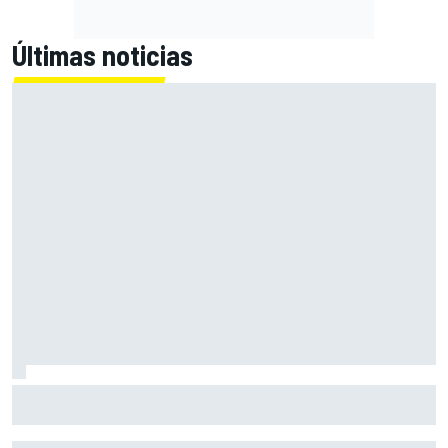
Últimas noticias
Bagnaia: "Es difícil de aceptar; uno de los peores fines de
semana del año"