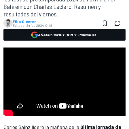
Bahrein con Charles Leclerc. Resumen y
resultados del viernes.
Filip Cleeren
Editado:
24 feb 2024, 0:48
AÑADIR COMO FUENTE PRINCIPAL
Carlos Sainz
lideró la mañana de la
última jornada de