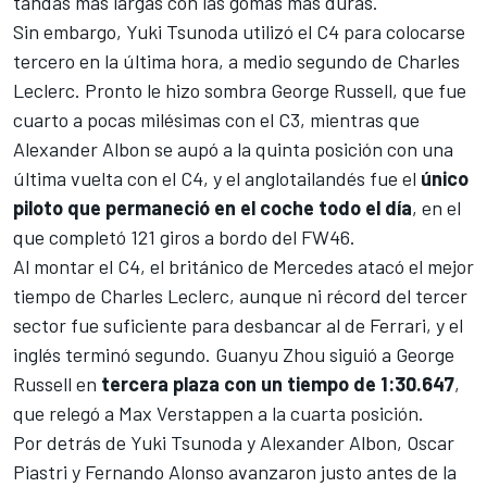
tandas más largas con las gomas más duras.
Sin embargo,
Yuki Tsunoda
utilizó el C4 para colocarse
tercero en la última hora, a medio segundo de Charles
Leclerc. Pronto le hizo sombra
George Russell
, que fue
cuarto a pocas milésimas con el C3, mientras que
Alexander Albon
se aupó a la quinta posición con una
última vuelta con el C4, y el anglotailandés fue el
único
piloto que permaneció en el coche todo el día
, en el
que completó 121 giros a bordo del FW46.
Al montar el C4, el británico de
Mercedes
atacó el mejor
tiempo de Charles Leclerc, aunque ni récord del tercer
sector fue suficiente para desbancar al de
Ferrari
, y el
inglés terminó segundo.
Guanyu Zhou
siguió a George
Russell en
tercera plaza con un tiempo de 1:30.647
,
que relegó a Max Verstappen a la cuarta posición.
Por detrás de Yuki Tsunoda y Alexander Albon,
Oscar
Piastri
y
Fernando Alonso
avanzaron justo antes de la