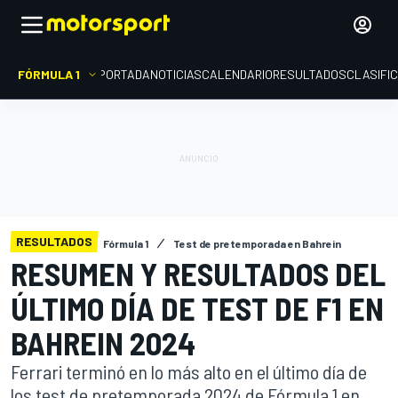
FÓRMULA 1
PORTADA
NOTICIAS
CALENDARIO
RESULTADOS
CLASIFI
RESULTADOS
Fórmula 1
Test de pretemporada en Bahrein
RESUMEN Y RESULTADOS DEL
ÚLTIMO DÍA DE TEST DE F1 EN
BAHREIN 2024
Ferrari terminó en lo más alto en el último día de
los test de pretemporada 2024 de Fórmula 1 en