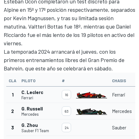
Esteban Ocon
completaron un test discreto para
Alpine
en 15ª y 17ª posición respectivamente, separados
por
Kevin Magnussen
, y tras su limitada sesión
matutina, Valtteri Bottas fue 18º, mientras que
Daniel
Ricciardo
fue el más lento de los 19 pilotos en activo del
viernes.
La
temporada 2024
arrancará el jueves, con los
primeros entrenamientos libres del
Gran Premio de
Bahrein
, que este año se celebrará en sábado.
CLA
PILOTO
#
CHASIS
C. Leclerc
1
Ferrari
16
Ferrari
G. Russell
2
Mercedes
63
Mercedes
G. Zhou
3
Sauber
24
Sauber F1 Team