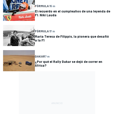
FÓRMULA 1
5 m
El recuerdo en el cumpleaños de una leyenda de
F1: Niki Lauda
FÓRMULA 1
7 m
Maria Teresa de Filippis, la pionera que desafió
a la F1
DAKAR
7 m
¿Por qué el Rally Dakar se dejó de correr en
África?