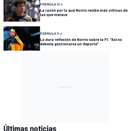
FÓRMULA 1
6 h
La razón por la que Norris recibe más críticas de
las que merece
FÓRMULA 1
1 d
La dura reflexión de Norris sobre la F1: "Así no
debería gestionarse un deporte"
Últimas noticias