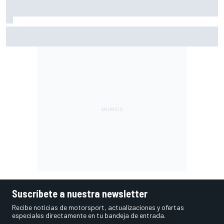
Así queda el Mundial de MotoGP 2026 tras Silverstone:
puntos y posiciones
Suscríbete a nuestra newsletter
Recibe noticias de motorsport, actualizaciones y ofertas
especiales directamente en tu bandeja de entrada.