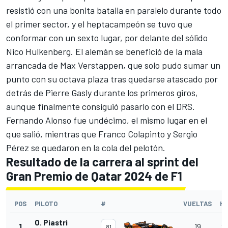
resistió con una bonita batalla en paralelo durante todo
el primer sector, y el heptacampeón se tuvo que
conformar con un sexto lugar, por delante del sólido
Nico Hulkenberg
. El alemán se benefició de la mala
arrancada de
Max Verstappen
, que solo pudo sumar un
punto con su octava plaza tras quedarse atascado por
detrás de
Pierre Gasly
durante los primeros giros,
aunque finalmente consiguió pasarlo con el DRS.
Fernando Alonso
fue undécimo, el mismo lugar en el
que salió, mientras que
Franco Colapinto
y
Sergio
Pérez
se quedaron en la cola del pelotón.
Resultado de la carrera al sprint del
Gran Premio de Qatar 2024 de F1
POS
PILOTO
#
VUELTAS
HO
O. Piastri
1
19
27
81