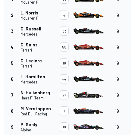
McLaren F1
L. Norris
+
2
19
4
McLaren F1
2
G. Russell
+
3
19
63
Mercedes
27
C. Sainz
+
4
19
55
Ferrari
2
C. Leclerc
+
5
19
16
Ferrari
27
L. Hamilton
+
6
19
44
Mercedes
27
N. Hulkenberg
+
7
19
27
Haas F1 Team
2
M. Verstappen
+
8
19
1
Red Bull Racing
2
P. Gasly
+
9
19
10
Alpine
2