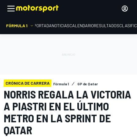
FÓRMULA 1
PORTADA
NOTICIAS
CALENDARIO
RESULTADOS
CLASIFI
CRÓNICA DE CARRERA
Fórmula 1
GP de Qatar
NORRIS REGALA LA VICTORIA
A PIASTRI EN EL ÚLTIMO
METRO EN LA SPRINT DE
QATAR