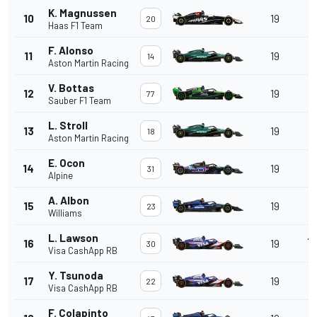
K. Magnussen
+
10
19
20
Haas F1 Team
2
F. Alonso
+
11
19
14
Aston Martin Racing
2
V. Bottas
+
12
19
77
Sauber F1 Team
2
L. Stroll
+
13
19
18
Aston Martin Racing
2
E. Ocon
+
14
19
31
Alpine
2
A. Albon
+
15
19
23
Williams
2
L. Lawson
+
16
19
30
Visa CashApp RB
2
Y. Tsunoda
+
17
19
22
Visa CashApp RB
2
F. Colapinto
+