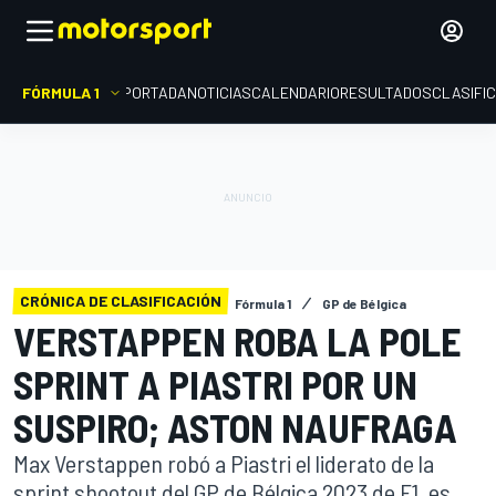
FÓRMULA 1
PORTADA
NOTICIAS
CALENDARIO
RESULTADOS
CLASIFI
CRÓNICA DE CLASIFICACIÓN
Fórmula 1
GP de Bélgica
VERSTAPPEN ROBA LA POLE
SPRINT A PIASTRI POR UN
SUSPIRO; ASTON NAUFRAGA
Max Verstappen robó a Piastri el liderato de la
sprint shootout del GP de Bélgica 2023 de F1, es