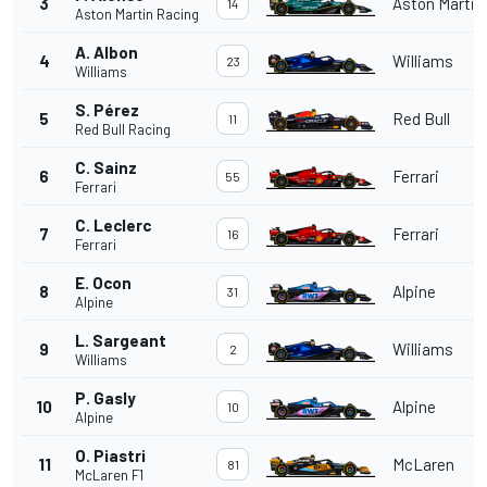
3
Aston Martin
14
Aston Martin Racing
A. Albon
4
Williams
23
Williams
S. Pérez
5
Red Bull
11
Red Bull Racing
C. Sainz
6
Ferrari
55
Ferrari
C. Leclerc
7
Ferrari
16
Ferrari
E. Ocon
8
Alpine
31
Alpine
L. Sargeant
9
Williams
2
Williams
P. Gasly
10
Alpine
10
Alpine
O. Piastri
11
McLaren
81
McLaren F1