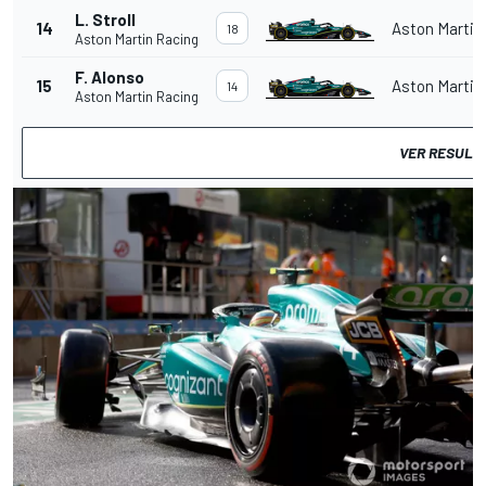
L. Stroll
14
Aston Martin
18
Aston Martin Racing
F. Alonso
15
Aston Martin
14
Aston Martin Racing
VER RESULT