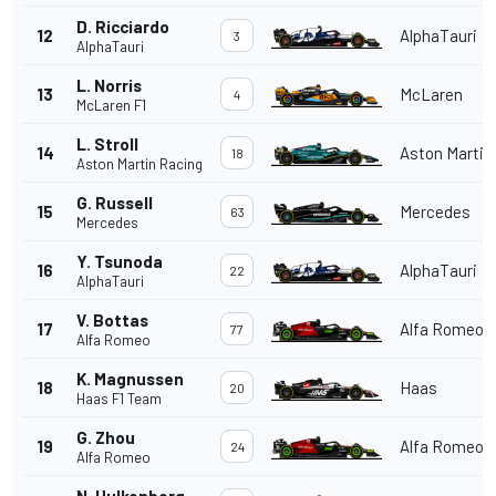
D. Ricciardo
12
AlphaTauri
3
AlphaTauri
L. Norris
13
McLaren
4
McLaren F1
L. Stroll
14
Aston Martin
18
Aston Martin Racing
G. Russell
15
Mercedes
63
Mercedes
Y. Tsunoda
16
AlphaTauri
22
AlphaTauri
V. Bottas
17
Alfa Romeo
77
Alfa Romeo
K. Magnussen
18
Haas
20
Haas F1 Team
G. Zhou
19
Alfa Romeo
24
Alfa Romeo