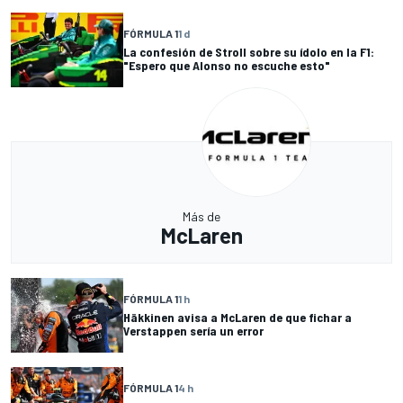
FÓRMULA 1
1 d
La confesión de Stroll sobre su ídolo en la F1:
"Espero que Alonso no escuche esto"
Más de
McLaren
FÓRMULA 1
1 h
Häkkinen avisa a McLaren de que fichar a
Verstappen sería un error
FÓRMULA 1
4 h