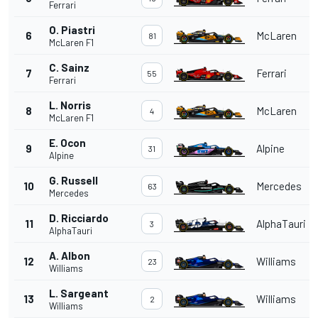
Ferrari
O. Piastri
6
McLaren
81
McLaren F1
C. Sainz
7
Ferrari
55
Ferrari
L. Norris
8
McLaren
4
McLaren F1
E. Ocon
9
Alpine
31
Alpine
G. Russell
10
Mercedes
63
Mercedes
D. Ricciardo
11
AlphaTauri
3
AlphaTauri
A. Albon
12
Williams
23
Williams
L. Sargeant
13
Williams
2
Williams