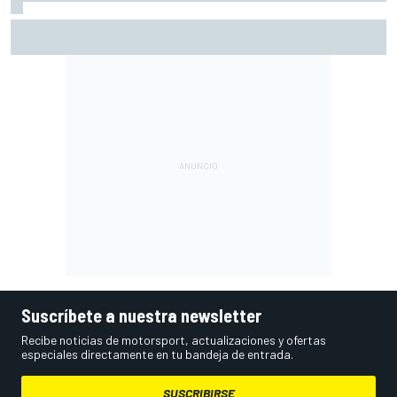
Häkkinen avisa a McLaren de que fichar a Verstappen sería
un error
Suscríbete a nuestra newsletter
Recibe noticias de motorsport, actualizaciones y ofertas
especiales directamente en tu bandeja de entrada.
SUSCRIBIRSE