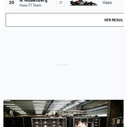
N. Hulkenberg
20
Haas
27
Haas F1 Team
VER RESULT