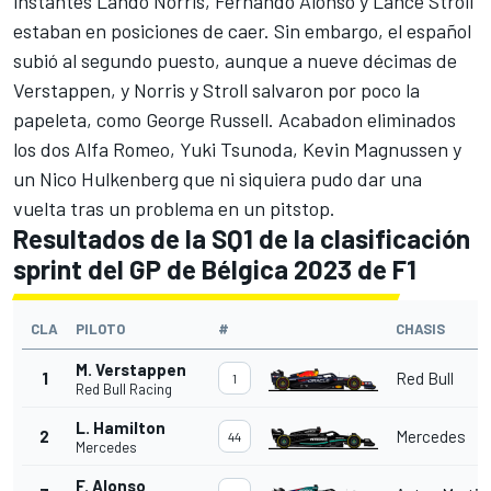
instantes Lando Norris, Fernando Alonso y Lance Stroll
estaban en posiciones de caer. Sin embargo, el español
subió al segundo puesto, aunque a nueve décimas de
Verstappen, y Norris y Stroll salvaron por poco la
papeleta, como
George Russell
. Acabadon eliminados
los dos
Alfa Romeo
,
Yuki Tsunoda
,
Kevin Magnussen
y
un
Nico Hulkenberg
que ni siquiera pudo dar una
vuelta tras un problema en un pitstop.
Resultados de la SQ1 de la clasificación
sprint del GP de Bélgica 2023 de F1
CLA
PILOTO
#
CHASIS
M. Verstappen
1
Red Bull
1
Red Bull Racing
L. Hamilton
2
Mercedes
44
Mercedes
F. Alonso