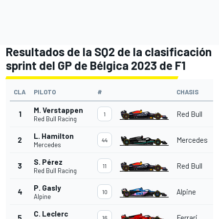
Resultados de la SQ2 de la clasificación
sprint del GP de Bélgica 2023 de F1
CLA
PILOTO
#
CHASIS
M. Verstappen
1
Red Bull
1
Red Bull Racing
L. Hamilton
2
Mercedes
44
Mercedes
S. Pérez
3
Red Bull
11
Red Bull Racing
P. Gasly
4
Alpine
10
Alpine
C. Leclerc
5
Ferrari
16