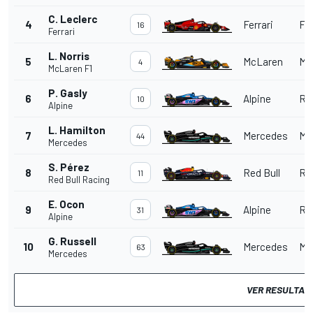
C. Leclerc
4
Ferrari
Fer
16
Ferrari
L. Norris
5
McLaren
Me
4
McLaren F1
P. Gasly
6
Alpine
Re
10
Alpine
L. Hamilton
7
Mercedes
Me
44
Mercedes
S. Pérez
8
Red Bull
Red
11
Red Bull Racing
E. Ocon
9
Alpine
Re
31
Alpine
G. Russell
10
Mercedes
Me
63
Mercedes
VER RESULTAD