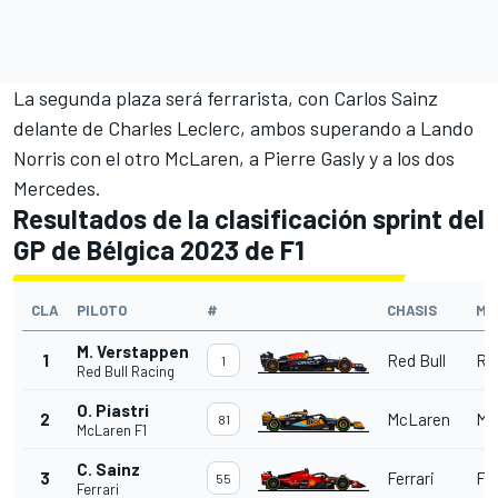
La segunda plaza será ferrarista, con
Carlos Sainz
delante de
Charles Leclerc
, ambos superando a
Lando
Norris
con el otro McLaren, a Pierre Gasly y a los dos
Mercedes
.
Resultados de la clasificación sprint del
GP de Bélgica 2023 de F1
CLA
PILOTO
#
CHASIS
MO
M. Verstappen
1
Red Bull
Red
1
Red Bull Racing
O. Piastri
2
McLaren
Me
81
McLaren F1
C. Sainz
3
Ferrari
Fer
55
Ferrari