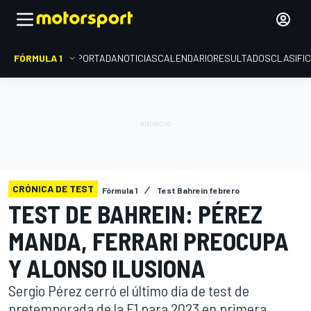
FÓRMULA 1
PORTADA
NOTICIAS
CALENDARIO
RESULTADOS
CLASIFI
CRÓNICA DE TEST
Fórmula 1
Test Bahrein febrero
TEST DE BAHREIN: PÉREZ
MANDA, FERRARI PREOCUPA
Y ALONSO ILUSIONA
Sergio Pérez cerró el último día de test de
pretemporada de la F1 para 2023 en primera