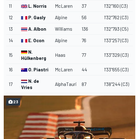
11
L. Norris
McLaren
37
1'32"160 (C3)
12
P. Gasly
Alpine
56
1'32"762 (C3)
13
A. Albon
Williams
136
1'32"793 (C5)
14
E. Ocon
Alpine
76
1'33"257 (C3)
N.
15
Haas
77
1'33"329 (C3)
Hülkenberg
16
O. Piastri
McLaren
44
1'33"655 (C3)
N. de
17
AlphaTauri
87
1'38"244 (C3)
Vries
23