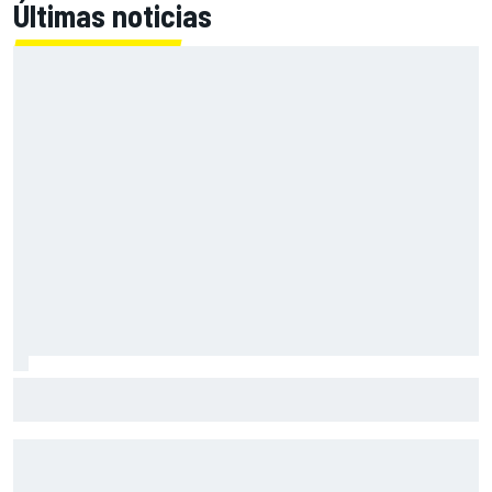
Últimas noticias
Con el Destrier, Bugatti convierte su Bolide de circuito en
una escultura sobre ruedas