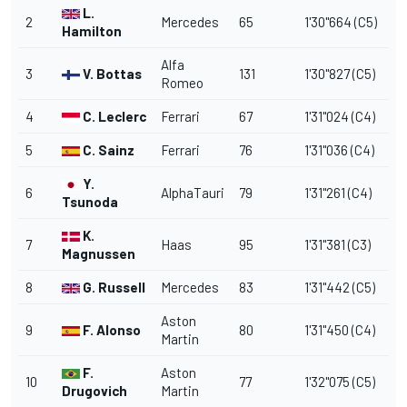
L.
2
Mercedes
65
1'30"664 (C5)
Hamilton
Alfa
3
V. Bottas
131
1'30"827 (C5)
Romeo
4
C. Leclerc
Ferrari
67
1'31"024 (C4)
5
C. Sainz
Ferrari
76
1'31"036 (C4)
Y.
6
AlphaTauri
79
1'31"261 (C4)
Tsunoda
K.
7
Haas
95
1'31"381 (C3)
Magnussen
8
G. Russell
Mercedes
83
1'31"442 (C5)
Aston
9
F. Alonso
80
1'31"450 (C4)
Martin
F.
Aston
10
77
1'32"075 (C5)
Drugovich
Martin