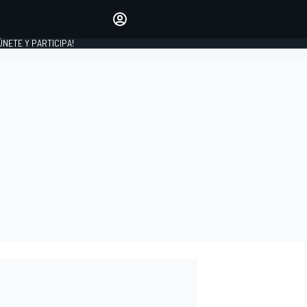
Haz que tu voz se escuche
comentando los artículos
 ÚNETE Y PARTICIPA!
INICIAR SESIÓN
EDICIÓN
ESPAÑA