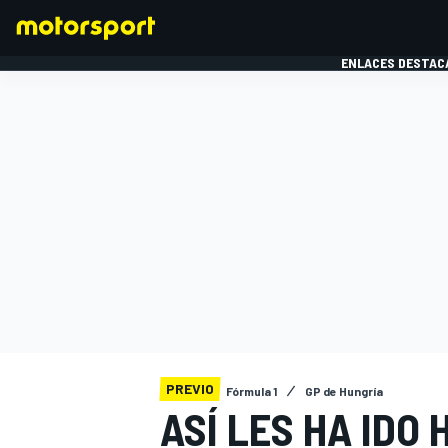
ENLACES DESTAC
FÓRMULA 1
MOTOG
PREVIO
Fórmula 1
GP de Hungría
ASÍ LES HA IDO