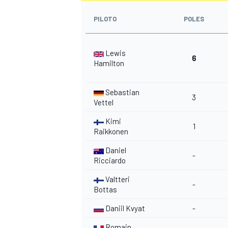
PILOTO
POLES
Lewis
6
Hamilton
Sebastian
3
Vettel
Kimi
1
Raikkonen
Daniel
-
Ricciardo
Valtteri
-
Bottas
Daniil Kvyat
-
Romain