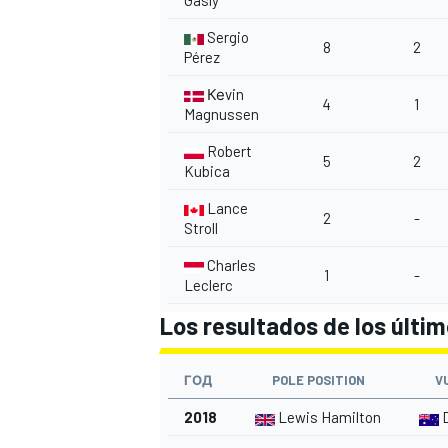
Gasly
Sergio
8
2
Pérez
Кеvin
4
1
Magnussen
Robert
5
2
Kubica
Lance
2
-
Stroll
Charles
1
-
Leclerc
Los resultados de los últi
ГОД
POLE POSITION
V
2018
Lewis Hamilton
D