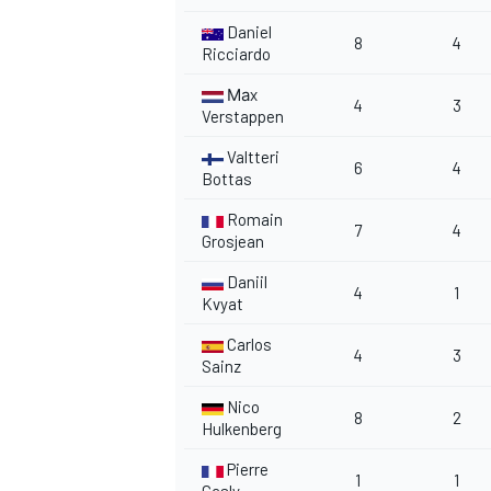
Daniel
8
4
Ricciardo
Маx
4
3
Verstappen
Valtteri
6
4
Bottas
Romain
7
4
Grosjean
Daniil
4
1
Kvyat
Carlos
4
3
Sainz
Nico
8
2
Hulkenberg
Pierre
1
1