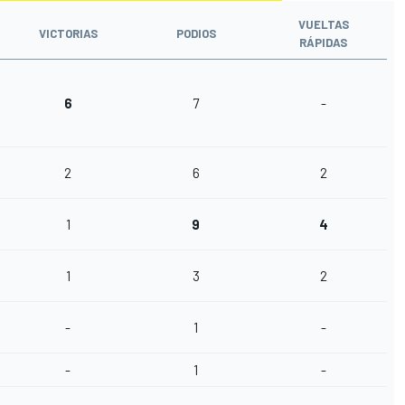
VUELTAS
VICTORIAS
PODIOS
RÁPIDAS
6
7
-
2
6
2
1
9
4
1
3
2
-
1
-
-
1
-