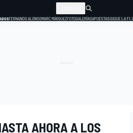
TODOS
ADOS
FERNANDO ALONSO
MARC MÁRQUEZ
FOTOGALERÍAS
APUESTAS
¡SIGUE LA F1,
P
 HASTA AHORA A LOS