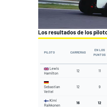
Los resultados de los pilot
EN LOS
PILOTO
CARRERAS
PUNTOS
Lewis
12
11
Hamilton
Sebastian
12
9
Vettel
Кimi
16
12
Raikkonen