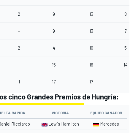
2
9
13
8
-
9
13
7
2
4
10
5
-
15
16
14
1
17
17
-
mos cinco Grandes Premios de Hungría:
UELTA RÁPIDA
VICTORIA
EQUIPO GANADOR
aniel Ricciardo
Lewis Hamilton
Mercedes